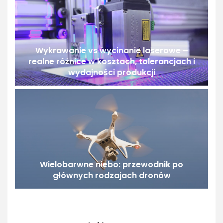
Wykrawanie vs wycinanie laserowe –
realne różnice w kosztach, tolerancjach i
wydajności produkcji
Wielobarwne niebo: przewodnik po
głównych rodzajach dronów