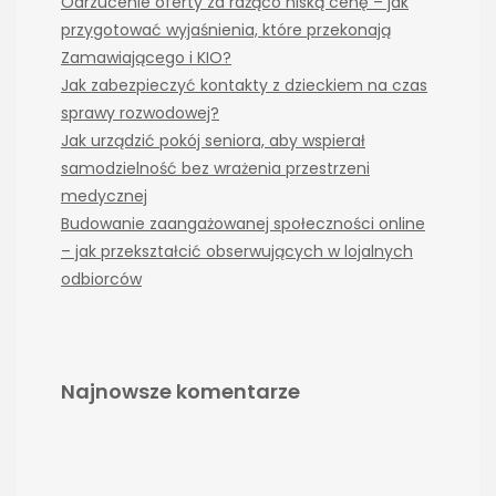
Odrzucenie oferty za rażąco niską cenę – jak
przygotować wyjaśnienia, które przekonają
Zamawiającego i KIO?
Jak zabezpieczyć kontakty z dzieckiem na czas
sprawy rozwodowej?
Jak urządzić pokój seniora, aby wspierał
samodzielność bez wrażenia przestrzeni
medycznej
Budowanie zaangażowanej społeczności online
– jak przekształcić obserwujących w lojalnych
odbiorców
Najnowsze komentarze