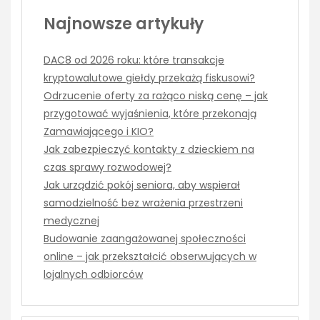
Najnowsze artykuły
DAC8 od 2026 roku: które transakcje
kryptowalutowe giełdy przekażą fiskusowi?
Odrzucenie oferty za rażąco niską cenę – jak
przygotować wyjaśnienia, które przekonają
Zamawiającego i KIO?
Jak zabezpieczyć kontakty z dzieckiem na
czas sprawy rozwodowej?
Jak urządzić pokój seniora, aby wspierał
samodzielność bez wrażenia przestrzeni
medycznej
Budowanie zaangażowanej społeczności
online – jak przekształcić obserwujących w
lojalnych odbiorców