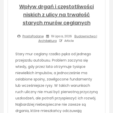
Wpływ drgań i częstotliwości
niskich z ulicy na trwałość
starych murów ceglanych
ProstoPodane
19 Lipca, 2026
Budownictwo I
Architektura
Article
Stary mur ceglany rzadko pęka od jednego
przejazdu autobusu. Problem zaczyna się
wtedy, gdy przez lata otrzymuje tysiące
niewielkich impulsów, a jednocześnie ma
osłabione spoiny, zawilgocone fundamenty
lub wcześniejsze rysy. W takich warunkach
ruch uliczny nie musi być pierwotną przyczyną
uszkodzeń, ale potrafi przyspieszyć ich rozwój.
Najbardziej niebezpieczne nie zawsze są
drgania, które mieszkańcy odczuwają