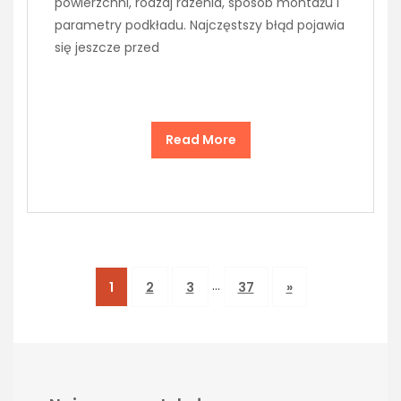
powierzchni, rodzaj rdzenia, sposób montażu i
parametry podkładu. Najczęstszy błąd pojawia
się jeszcze przed
Read More
…
1
2
3
37
»