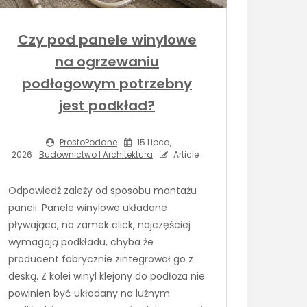
Czy pod panele winylowe
na ogrzewaniu
podłogowym potrzebny
jest podkład?
ProstoPodane
15 Lipca,
2026
Budownictwo I Architektura
Article
Odpowiedź zależy od sposobu montażu
paneli. Panele winylowe układane
pływająco, na zamek click, najczęściej
wymagają podkładu, chyba że
producent fabrycznie zintegrował go z
deską. Z kolei winyl klejony do podłoża nie
powinien być układany na luźnym