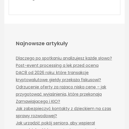
Najnowsze artykuły
Dlaczego po spotkaniu analizujesz każde słowo?
Post-event processing a lęk przed oceną
DAC8 od 2026 roku: które transakcje
kryptowalutowe giełdy przekażą fiskusowi?
Odrzucenie oferty za rażąco niską cenę – jak
przygotować wyjaśnienia, które przekonają
Zamawiającego i KIO?
Jak zabezpieczyć kontakty z dzieckiem na czas
sprawy rozwodowej?
Jak urządzić pokój seniora, aby wspierał