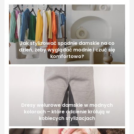
Jak stylizować spodnie damskie na co
dzień, żeby wyglądać modnie i czuć się
komfortowo?
Dresy welurowe damskie w modnych
kolorach – które odcienie królują w
kobiecych stylizacjach