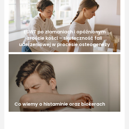
ESWT po złamaniach i opóźnionym
zroście kości – skuteczność fali
uderzeniowej w procesie osteogenezy
Co wiemy o histaminie oraz blokerach