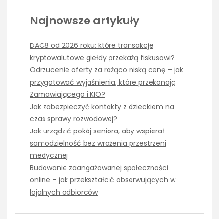
Najnowsze artykuły
DAC8 od 2026 roku: które transakcje
kryptowalutowe giełdy przekażą fiskusowi?
Odrzucenie oferty za rażąco niską cenę – jak
przygotować wyjaśnienia, które przekonają
Zamawiającego i KIO?
Jak zabezpieczyć kontakty z dzieckiem na
czas sprawy rozwodowej?
Jak urządzić pokój seniora, aby wspierał
samodzielność bez wrażenia przestrzeni
medycznej
Budowanie zaangażowanej społeczności
online – jak przekształcić obserwujących w
lojalnych odbiorców