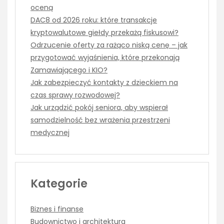
oceną
DAC8 od 2026 roku: które transakcje
kryptowalutowe giełdy przekażą fiskusowi?
Odrzucenie oferty za rażąco niską cenę – jak
przygotować wyjaśnienia, które przekonają
Zamawiającego i KIO?
Jak zabezpieczyć kontakty z dzieckiem na
czas sprawy rozwodowej?
Jak urządzić pokój seniora, aby wspierał
samodzielność bez wrażenia przestrzeni
medycznej
Kategorie
Biznes i finanse
Budownictwo i architektura