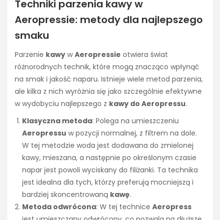
Techniki parzenia kawy w
Aeropressie: metody dla najlepszego
smaku
Parzenie
kawy
w
Aeropressie
otwiera świat
różnorodnych technik, które mogą znacząco wpłynąć
na smak i jakość naparu. Istnieje wiele metod parzenia,
ale kilka z nich wyróżnia się jako szczególnie efektywne
w wydobyciu najlepszego z
kawy do Aeropressu
.
Klasyczna metoda
: Polega na umieszczeniu
Aeropressu
w pozycji normalnej, z filtrem na dole.
W tej metodzie woda jest dodawana do zmielonej
kawy, mieszana, a następnie po określonym czasie
napar jest powoli wyciskany do filiżanki. Ta technika
jest idealna dla tych, którzy preferują mocniejszą i
bardziej skoncentrowaną
kawę
.
Metoda odwrócona
: W tej technice
Aeropress
jest umieszczany odwrócony, co pozwala na dłuższe