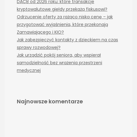
DAC8 od 2026 roku: które transakcje
kryptowalutowe giełdy przekażą fiskusowi?
Odrzucenie oferty za rażąco niską cenę – jak
przygotować wyjaśnienia, które przekonają
Zamawiającego i KIO?
Jak zabezpieczyć kontakty z dzieckiem na czas
sprawy rozwodowej?
Jak urządzić pokój seniora, aby wspierał
samodzielność bez wrażenia przestrzeni
medycznej
Najnowsze komentarze