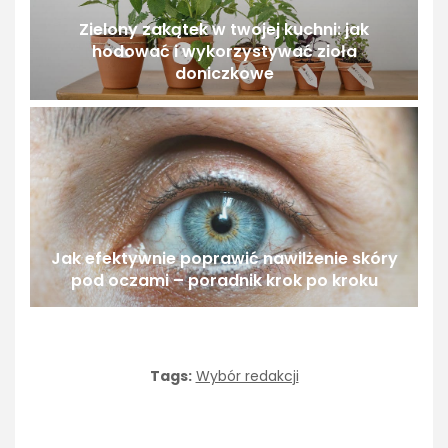
Zielony zakątek w twojej kuchni: jak
hodować i wykorzystywać zioła
doniczkowe
Jak efektywnie poprawić nawilżenie skóry
pod oczami – poradnik krok po kroku
Tags:
Wybór redakcji