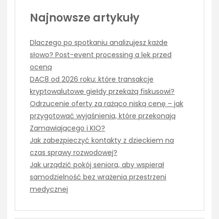
Najnowsze artykuły
Dlaczego po spotkaniu analizujesz każde
słowo? Post-event processing a lęk przed
oceną
DAC8 od 2026 roku: które transakcje
kryptowalutowe giełdy przekażą fiskusowi?
Odrzucenie oferty za rażąco niską cenę – jak
przygotować wyjaśnienia, które przekonają
Zamawiającego i KIO?
Jak zabezpieczyć kontakty z dzieckiem na
czas sprawy rozwodowej?
Jak urządzić pokój seniora, aby wspierał
samodzielność bez wrażenia przestrzeni
medycznej