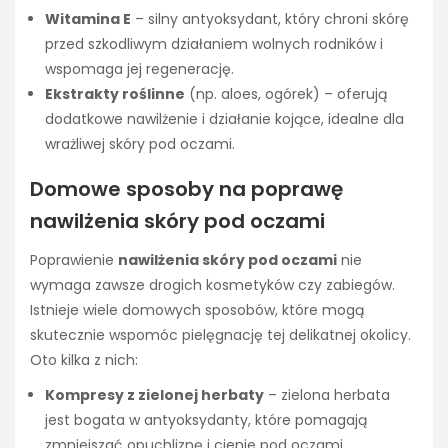
Witamina E
– silny antyoksydant, który chroni skórę
przed szkodliwym działaniem wolnych rodników i
wspomaga jej regenerację.
Ekstrakty roślinne
(np. aloes, ogórek) – oferują
dodatkowe nawilżenie i działanie kojące, idealne dla
wrażliwej skóry pod oczami.
Domowe sposoby na poprawę
nawilżenia skóry pod oczami
Poprawienie
nawilżenia skóry pod oczami
nie
wymaga zawsze drogich kosmetyków czy zabiegów.
Istnieje wiele domowych sposobów, które mogą
skutecznie wspomóc pielęgnację tej delikatnej okolicy.
Oto kilka z nich:
Kompresy z zielonej herbaty
– zielona herbata
jest bogata w antyoksydanty, które pomagają
zmniejszać opuchliznę i cienie pod oczami.