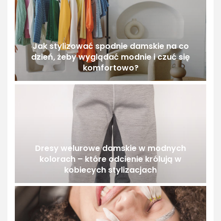
Jak stylizować spodnie damskie na co
dzień, żeby wyglądać modnie i czuć się
komfortowo?
Dresy welurowe damskie w modnych
kolorach – które odcienie królują w
kobiecych stylizacjach