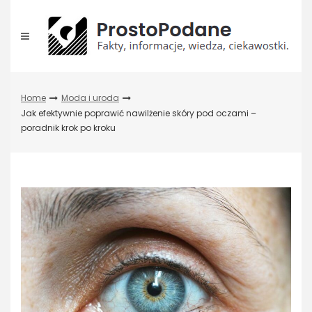
Skip
to
content
Home
Moda i uroda
Jak efektywnie poprawić nawilżenie skóry pod oczami –
poradnik krok po kroku