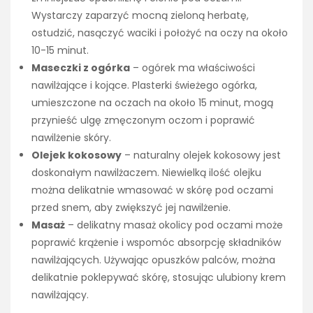
Wystarczy zaparzyć mocną zieloną herbatę,
ostudzić, nasączyć waciki i położyć na oczy na około
10-15 minut.
Maseczki z ogórka
– ogórek ma właściwości
nawilżające i kojące. Plasterki świeżego ogórka,
umieszczone na oczach na około 15 minut, mogą
przynieść ulgę zmęczonym oczom i poprawić
nawilżenie skóry.
Olejek kokosowy
– naturalny olejek kokosowy jest
doskonałym nawilżaczem. Niewielką ilość olejku
można delikatnie wmasować w skórę pod oczami
przed snem, aby zwiększyć jej nawilżenie.
Masaż
– delikatny masaż okolicy pod oczami może
poprawić krążenie i wspomóc absorpcję składników
nawilżających. Używając opuszków palców, można
delikatnie poklepywać skórę, stosując ulubiony krem
nawilżający.