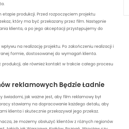
ta.
etapie produkcji. Przed rozpoczęciem projektu
zekaz, który ma być przekazany przez film. Następnie
nia klienta, a po jego akceptacji przystępujemy do
pływu na realizację projektu. Po zakończeniu realizacji i
ranej formie, dostosowanej do wymagań klienta.
ć produkcji, ale również kontakt w trakcie całego procesu
lmów reklamowych Będzie Ładnie
my świadomi, jak ważne jest, aby film reklamowy był
 pracy stawiamy na dopracowanie każdego detalu, aby
ami klienta i skutecznie przekazywał jego przekaz.
 oznacza, że możemy obsłużyć klientów z różnych regionów
st, takich jak Warszawa, Kraków, Poznań, Wrocław czy