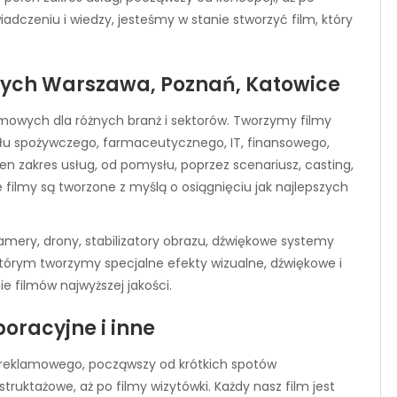
iadczeniu i wiedzy, jesteśmy w stanie stworzyć film, który
ych Warszawa, Poznań, Katowice
amowych dla różnych branż i sektorów. Tworzymy filmy
łu spożywczego, farmaceutycznego, IT, finansowego,
n zakres usług, od pomysłu, poprzez scenariusz, casting,
e filmy są tworzone z myślą o osiągnięciu jak najlepszych
amery, drony, stabilizatory obrazu, dźwiękowe systemy
 którym tworzymy specjalne efekty wizualne, dźwiękowe i
 filmów najwyższej jakości.
oracyjne i inne
u reklamowego, począwszy od krótkich spotów
truktażowe, aż po filmy wizytówki. Każdy nasz film jest