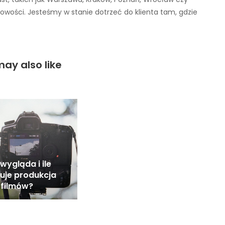
cowości. Jesteśmy w stanie dotrzeć do klienta tam, gdzie
ay also like
wygląda i ile
uje produkcja
filmów?