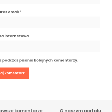
dres email
*
na internetowa
e podczas pisania kolejnych komentarzy.
owsze komentarze
O naszym portalu