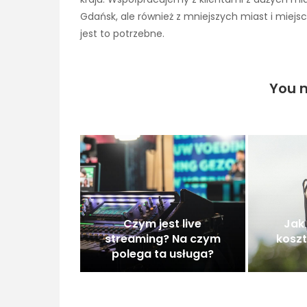
Gdańsk, ale również z mniejszych miast i miejs
jest to potrzebne.
You m
Czym jest live
Jak 
streaming? Na czym
koszt
polega ta usługa?