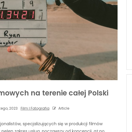
owych na terenie całej Polski
tego, 2023
Film I Fotografia
Article
onalistów, specjalizujących się w produkcji filmów
 pełen zakres usług, począwszy od koncepcji, aż po