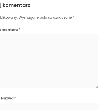
j komentarz
ublikowany.
Wymagane pola są oznaczone
*
omentarz
*
Nazwa
*