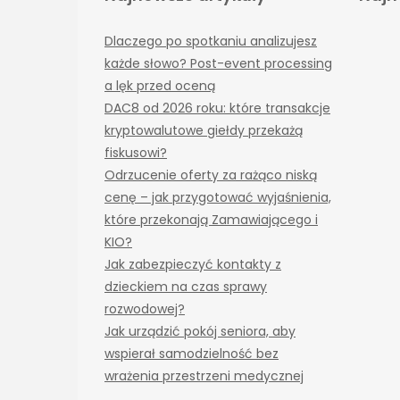
Dlaczego po spotkaniu analizujesz
każde słowo? Post-event processing
a lęk przed oceną
DAC8 od 2026 roku: które transakcje
kryptowalutowe giełdy przekażą
fiskusowi?
Odrzucenie oferty za rażąco niską
cenę – jak przygotować wyjaśnienia,
które przekonają Zamawiającego i
KIO?
Jak zabezpieczyć kontakty z
dzieckiem na czas sprawy
rozwodowej?
Jak urządzić pokój seniora, aby
wspierał samodzielność bez
wrażenia przestrzeni medycznej