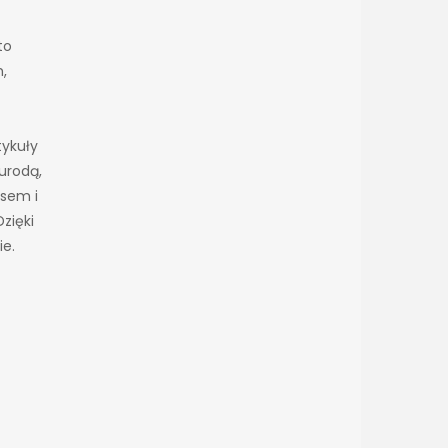
to
h,
tykuły
urodą,
esem i
zięki
ie.