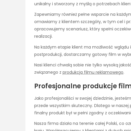
unikalny i stworzony z myślą o potrzebach klien
Zapewniamy również pełne wsparcie na każdym 
omawiamy z klientem szczegóły, w tym cel i pr
opracowujemy scenariusz, który spełni oczekiwa
realizacji.
Na każdym etapie klient ma możliwość wglądu i w
postprodukcji, dostarczamy gotowy film w wyb
Nasi klienci chwalą sobie nie tylko wysoką jakoś
związanego z
produkcja filmu reklamowego
.
Profesjonalne produkcje fi
Jako profesjonaliści w swojej dziedzinie, jesteś
przede wszystkim skuteczny. Dlatego w naszej
finalny produkt był w pełni zgodny z oczekiwani
Nasza firma działa na terenie całej Polski, co
kraju. Współpracujemy z klientami z dużych mia