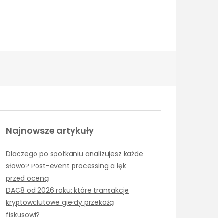
Najnowsze artykuły
Dlaczego po spotkaniu analizujesz każde
słowo? Post-event processing a lęk
przed oceną
DAC8 od 2026 roku: które transakcje
kryptowalutowe giełdy przekażą
fiskusowi?