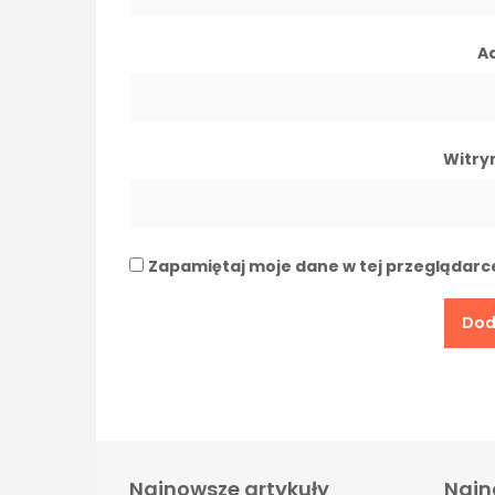
A
Witry
Zapamiętaj moje dane w tej przeglądarc
Najnowsze artykuły
Najn