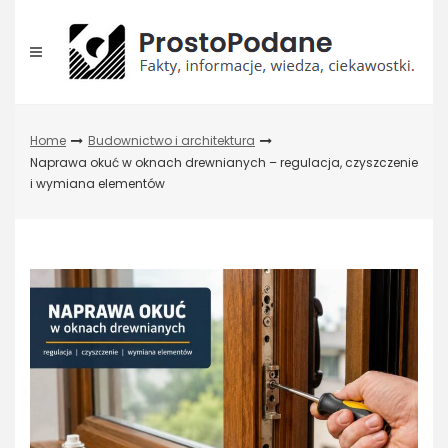
Skip
to
content
Home
Budownictwo i architektura
Naprawa okuć w oknach drewnianych – regulacja, czyszczenie
i wymiana elementów