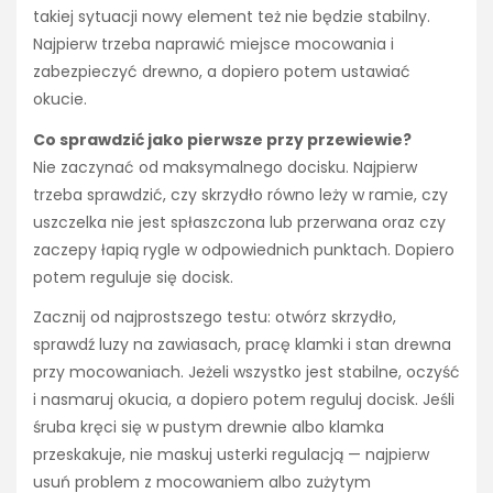
takiej sytuacji nowy element też nie będzie stabilny.
Najpierw trzeba naprawić miejsce mocowania i
zabezpieczyć drewno, a dopiero potem ustawiać
okucie.
Co sprawdzić jako pierwsze przy przewiewie?
Nie zaczynać od maksymalnego docisku. Najpierw
trzeba sprawdzić, czy skrzydło równo leży w ramie, czy
uszczelka nie jest spłaszczona lub przerwana oraz czy
zaczepy łapią rygle w odpowiednich punktach. Dopiero
potem reguluje się docisk.
Zacznij od najprostszego testu: otwórz skrzydło,
sprawdź luzy na zawiasach, pracę klamki i stan drewna
przy mocowaniach. Jeżeli wszystko jest stabilne, oczyść
i nasmaruj okucia, a dopiero potem reguluj docisk. Jeśli
śruba kręci się w pustym drewnie albo klamka
przeskakuje, nie maskuj usterki regulacją — najpierw
usuń problem z mocowaniem albo zużytym