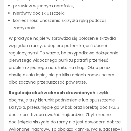
przewiew w jednym narożniku,
nierówny docisk uszczelki,
konieczność unoszenia skrzydła ręką podczas
zamykania.
W praktyce najpierw sprawdza się położenie skrzydła
względem ramy, a dopiero potem kręci śrubami
regulacyjnymi. To ważne, bo przypadkowe dokręcanie
pierwszego widocznego punktu potrafi przenieść
problem z jednego narożnika na drugi. Okno przez
chwilę działa lepiej, ale po kilku dniach znowu ociera
albo zaczyna przepuszczać powietrze.
Regulacja okuć w oknach drewnianych
zwykle
obejmuje trzy kierunki: podniesienie lub opuszczenie
skrzydła, przesunięcie go w bok oraz korektę docisku. Z
dociskiem trzeba uważać najbardziej. Zbyt mocne
dociśnięcie skrzydła do ramy nie jest dowodem dobrze
wykonanej naprawy. To obciąża klamkę, rygle, zaczepy i