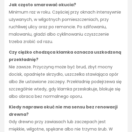
Jak często smarować okucia?
Minimum raz w roku. Częściej przy oknach intensywnie
używanych, w wilgotnych pomieszczeniach, przy
ruchliwej ulicy oraz po remoncie. Po szlifowaniu,
malowaniu, gładzi albo cyklinowaniu czyszczenie
trzeba zrobić od razu.
Czy ciężko chodząca klamka oznacza uszkodzoną
przekładnię?
Nie zawsze. Przyczyną może być brud, zbyt mocny
docisk, opadnięte skrzydło, uszczelka stawiająca opór
albo źle ustawione zaczepy. Przekładnię podejrzewa się
szczególnie wtedy, gdy klamka przeskakuje, blokuje się
albo obraca bez normalnego oporu.
Kiedy naprawa okuć nie ma sensu bez renowacji
drewna?
Gdy drewno przy zawiasach lub zaczepach jest
miękkie, wilgotne, spękane albo nie trzyma śrub. W