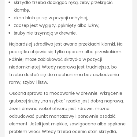
skrzydło trzeba dociągać ręką, żeby przekręcić
klamkę,
okno blokuje się w pozycji uchylnej,
zaczep jest wygięty, pęknięty albo luźny,
śruby nie trzymają w drewnie.
Najbardziej zdradliwa jest awaria przekładni klamki. Na
początku objawia się tylko oporem albo przeskokiem.
Później może zablokować skrzydło w pozycji
niedomkniętej. Wtedy naprawa jest trudniejsza, bo
trzeba dostać się do mechanizmu bez uszkodzenia
ramy, szyby i listw.
Osobna sprawa to mocowanie w drewnie. Wkręcenie
grubszej śruby „na szybko” rzadko jest dobrą naprawą.
Jeżeli drewno wokół otworu jest zdrowe, można
odbudować punkt montażowy i ponownie osadzić
element. Jeżeli jest miękkie, zawilgocone albo spękane,
problem wróci. Wtedy trzeba ocenić stan skrzydła,