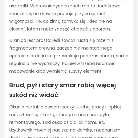
uszczelki. W drewnianych oknach ma to dodatkowe
znaczenie, bo drewno pracuje przy zmianach
wilgotności. To, co zimą zamyka się „idealnie na
ciasno”, latem może zacząć chodzić z oporem.
Granica jest prosta: jeśli zawias rusza się razem z
fragmentem drewna, zaczep nie ma stabilnego
oparcia albo klamka przeskakuje podczas obrotu, sama
regulacja nie wystarczy. Najpierw trzeba naprawić
mocowanie albo wymienić zużyty element.
Brud, pył i stary smar robią więcej
szkód niż widać
Okucia nie lubią dwóch rzeczy: suchej pracy i lepkiej
mazi złożonej z kurzu, starego smaru oraz pyłu
remontowego. Taki osad działa jak hamulec.
Użytkownik mocniej naciska na klamkę, mechanizm
dostaje większe obciążenie i drobna niedogodność