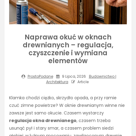
Naprawa okuć w oknach
drewnianych – regulacja,
czyszczenie i wymiana
elementów
ProstoPodane
9 Lipca, 2026
Budownictwo I
Architektura
Article
Klamka chodzi ciężko, skrzydło opada, a przy ramie
czuć zimne powietrze? W oknie drewnianym winne nie
zawsze jest samo okucie. Czasem wystarczy
regulacja okna drewnianego
, czasem trzeba
usunąć pył i stary smar, a czasem problem siedzi
głębiej: w luźnym mocowaniu, zawilgoconym drewnie