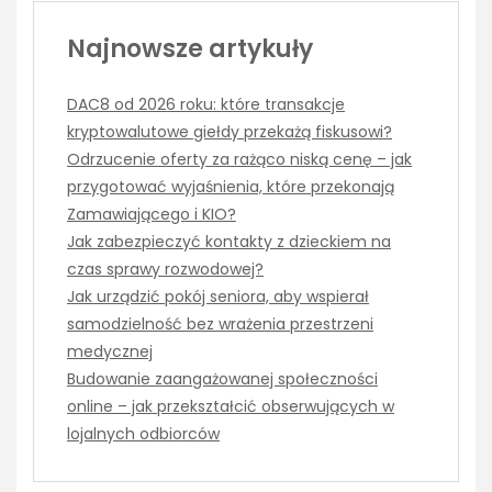
Najnowsze artykuły
DAC8 od 2026 roku: które transakcje
kryptowalutowe giełdy przekażą fiskusowi?
Odrzucenie oferty za rażąco niską cenę – jak
przygotować wyjaśnienia, które przekonają
Zamawiającego i KIO?
Jak zabezpieczyć kontakty z dzieckiem na
czas sprawy rozwodowej?
Jak urządzić pokój seniora, aby wspierał
samodzielność bez wrażenia przestrzeni
medycznej
Budowanie zaangażowanej społeczności
online – jak przekształcić obserwujących w
lojalnych odbiorców