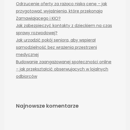
Odrzucenie oferty za rażąco niską cenę – jak
przygotować wyjaśnienia, które przekonają
Zamawiającego i KIO?
Jak zabezpieczyć kontakty z dzieckiem na czas
sprawy rozwodowej?
Jak urządzić pokój seniora, aby wspierał
samodzielność bez wrażenia przestrzeni
medycznej
Budowanie zaangażowanej społeczności online
– jak przekształcić obserwujących w lojalnych
odbiorców
Najnowsze komentarze