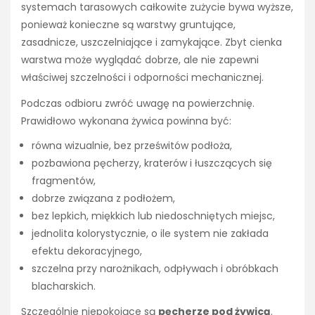
systemach tarasowych całkowite zużycie bywa wyższe,
ponieważ konieczne są warstwy gruntujące,
zasadnicze, uszczelniające i zamykające. Zbyt cienka
warstwa może wyglądać dobrze, ale nie zapewni
właściwej szczelności i odporności mechanicznej.
Podczas odbioru zwróć uwagę na powierzchnię.
Prawidłowo wykonana żywica powinna być:
równa wizualnie, bez prześwitów podłoża,
pozbawiona pęcherzy, kraterów i łuszczących się
fragmentów,
dobrze związana z podłożem,
bez lepkich, miękkich lub niedoschniętych miejsc,
jednolita kolorystycznie, o ile system nie zakłada
efektu dekoracyjnego,
szczelna przy narożnikach, odpływach i obróbkach
blacharskich.
Szczególnie niepokojące są
pęcherze pod żywicą
.