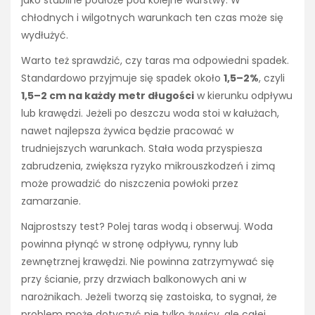
chłodnych i wilgotnych warunkach ten czas może się
wydłużyć.
Warto też sprawdzić, czy taras ma odpowiedni spadek.
Standardowo przyjmuje się spadek około
1,5–2%
, czyli
1,5–2 cm na każdy metr długości
w kierunku odpływu
lub krawędzi. Jeżeli po deszczu woda stoi w kałużach,
nawet najlepsza żywica będzie pracować w
trudniejszych warunkach. Stała woda przyspiesza
zabrudzenia, zwiększa ryzyko mikrouszkodzeń i zimą
może prowadzić do niszczenia powłoki przez
zamarzanie.
Najprostszy test? Polej taras wodą i obserwuj. Woda
powinna płynąć w stronę odpływu, rynny lub
zewnętrznej krawędzi. Nie powinna zatrzymywać się
przy ścianie, przy drzwiach balkonowych ani w
narożnikach. Jeżeli tworzą się zastoiska, to sygnał, że
problem może dotyczyć nie tylko żywicy, ale całej