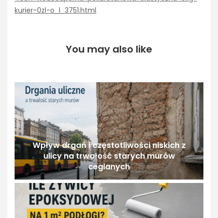
kurier-0zl-o_l_3751.html
You may also like
Wpływ drgań i częstotliwości niskich z
ulicy na trwałość starych murów
ceglanych