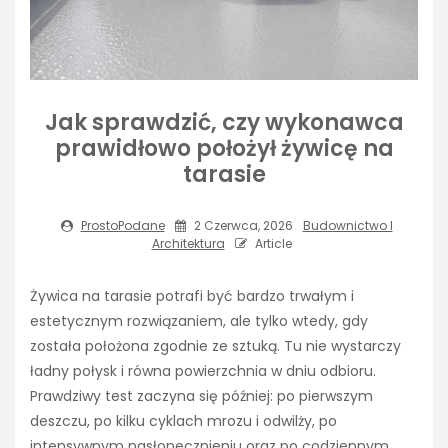
Jak sprawdzić, czy wykonawca
prawidłowo położył żywicę na
tarasie
ProstoPodane
2 Czerwca, 2026
Budownictwo I
Architektura
Article
Żywica na tarasie potrafi być bardzo trwałym i
estetycznym rozwiązaniem, ale tylko wtedy, gdy
została położona zgodnie ze sztuką. Tu nie wystarczy
ładny połysk i równa powierzchnia w dniu odbioru.
Prawdziwy test zaczyna się później: po pierwszym
deszczu, po kilku cyklach mrozu i odwilży, po
intensywnym nasłonecznieniu oraz po codziennym