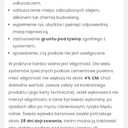
odkurzaczem,
odtłuszczenie miejsc zabrudzonych olejem,
silikonem lub chemią budowlaną,
wypełnienie rys, ubytków i pęknięć odpowiednią
masą naprawczą,
zastosowanie
gruntu pod żywicę
zgodnego z
systemem,
sprawdzenie, czy podłoże nie jest zawilgocone.
W praktyce bardzo ważna jest wilgotność. Dla wielu
systemów żywicznych podłoże cementowe powinno
mieć wilgotność nie większą niż około
4% CM
, choć
dokładna wartość zawsze zależy od konkretnego
produktu i jego karty technicznej. Jeżeli wykonawca nie
mierzył wilgotności, a taras był świeżo wykonany, po
opadach albo po myciu ciśnieniowym, ryzyko błędu
rośnie. Świeża wylewka betonowa zwykle potrzebuje
około
28 dni dojrzewania
, zanim można ją traktować
jako stabilne podłoże pod kolejne warstwy. W