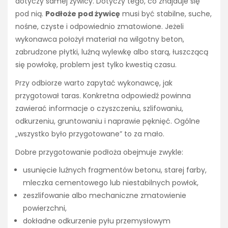
dotyczy samej żywicy. Dotyczy tego, co znajduje się
pod nią.
Podłoże pod żywicę
musi być stabilne, suche,
nośne, czyste i odpowiednio zmatowione. Jeżeli
wykonawca położył materiał na wilgotny beton,
zabrudzone płytki, luźną wylewkę albo starą, łuszczącą
się powłokę, problem jest tylko kwestią czasu.
Przy odbiorze warto zapytać wykonawcę, jak
przygotował taras. Konkretna odpowiedź powinna
zawierać informacje o czyszczeniu, szlifowaniu,
odkurzeniu, gruntowaniu i naprawie pęknięć. Ogólne
„wszystko było przygotowane” to za mało.
Dobre przygotowanie podłoża obejmuje zwykle:
usunięcie luźnych fragmentów betonu, starej farby,
mleczka cementowego lub niestabilnych powłok,
zeszlifowanie albo mechaniczne zmatowienie
powierzchni,
dokładne odkurzenie pyłu przemysłowym