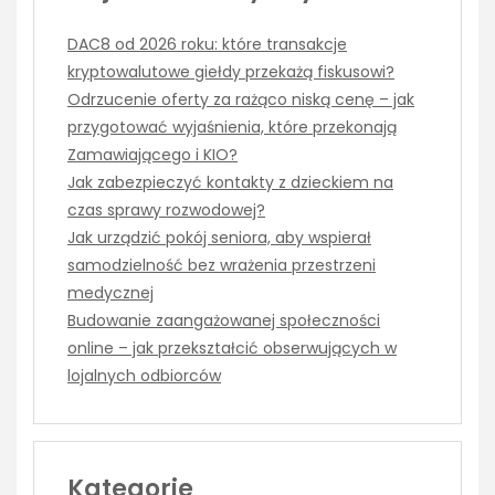
DAC8 od 2026 roku: które transakcje
kryptowalutowe giełdy przekażą fiskusowi?
Odrzucenie oferty za rażąco niską cenę – jak
przygotować wyjaśnienia, które przekonają
Zamawiającego i KIO?
Jak zabezpieczyć kontakty z dzieckiem na
czas sprawy rozwodowej?
Jak urządzić pokój seniora, aby wspierał
samodzielność bez wrażenia przestrzeni
medycznej
Budowanie zaangażowanej społeczności
online – jak przekształcić obserwujących w
lojalnych odbiorców
Kategorie