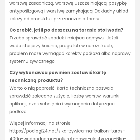
warstwę zasadniczą, warstwę uszczelniającą, posypkę
antypoślizgową i warstwę zamykającą. Dokładny układ
zależy od produktu i przeznaczenia tarasu.
Co zrobić, jeśli po deszczu na tarasie stoi woda?
Trzeba sprawdzić spadek i miejsca odpływu. Jeżeli
woda stoi przy ścianie, progu lub w narożnikach,
problem może wymagać korekty podłoża albo naprawy
systemu żywicznego.
Czy wykonawca powinien zostawić kartę
techniczną produktu?
Warto o nią poprosić. Karta techniczna pozwala
sprawdzić zalecane zużycie, liczbę warstw, warunki
aplikacji, czas schnięcia i wymagania dotyczące
podłoża.
Więcej informacji na stronie:
https://podlogi24.net/sika-zywica-na-balkon-taras-
400n-wodoodporna-poliuretanowa-elastyczna-6kg-