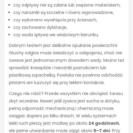
czy odpływy nie są zalane lub zwężone materiałem,
czy narożniki są szczelne i równo wyprowadzone,
czy wykonano wywinięcia przy ścianach,
czy zachowano dylatacje,
czy woda spływa we właściwym kierunku.
Dobrym testem jest delikatne opukanie powierzchni.
Głuchy odgłos może świadczyć o odspojeniu, choć nie
zawsze jest jednoznacznym dowodem wady. Można też
sprawdzić krawędzie i narożniki paznokciem lub
plastikową szpachelką. Powłoka nie powinna odchodzić
płatami ani łuszczyć się przy lekkim kontakcie.
Czego nie robić? Przede wszystkim nie obciążać tarasu
zbyt wcześnie. Nawet jeśli żywica jest sucha w dotyku,
pełną odporność mechaniczną i chemiczną może
osiągać dopiero po kilku dniach. W wielu systemach
lekki ruch pieszy jest możliwy po około
24 godzinach
,
ale pełne utwardzenie może zająć około
5–7 dni
. Przy