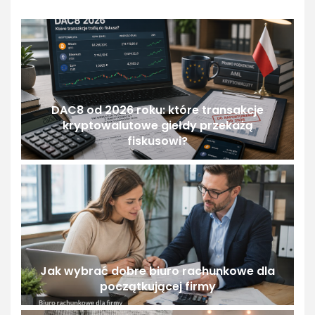
DAC8 od 2026 roku: które transakcje
kryptowalutowe giełdy przekażą
fiskusowi?
Jak wybrać dobre biuro rachunkowe dla
początkującej firmy