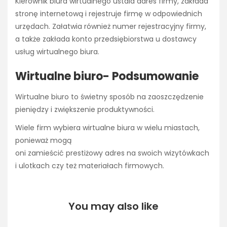
Kierownik biura wirtualnego ustala adres firmy, zakłada
stronę internetową i rejestruje firmę w odpowiednich
urzędach. Załatwia również numer rejestracyjny firmy,
a także zakłada konto przedsiębiorstwa u dostawcy
usług wirtualnego biura.
Wirtualne biuro-
Podsumowanie
Wirtualne biuro to świetny sposób na zaoszczędzenie
pieniędzy i zwiększenie produktywności.
Wiele firm
wybiera
wirtualne
biura
w wielu miastach,
ponieważ
mogą
oni
zamieścić
prestiżowy
adres
na
swoich
wizytówkach
i ulotkach czy też materiałach
firmowych
.
You may also like