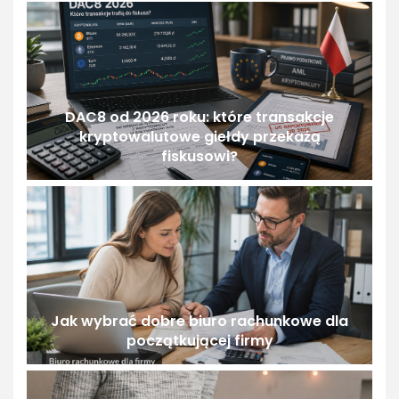
DAC8 od 2026 roku: które transakcje
kryptowalutowe giełdy przekażą
fiskusowi?
Jak wybrać dobre biuro rachunkowe dla
początkującej firmy