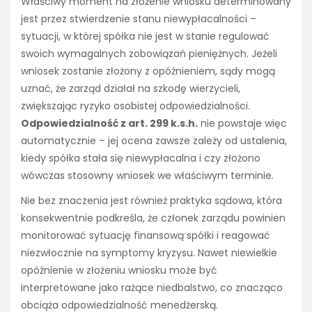
Właściwy moment na złożenie wniosku determinowany
jest przez stwierdzenie stanu niewypłacalności –
sytuacji, w której spółka nie jest w stanie regulować
swoich wymagalnych zobowiązań pieniężnych. Jeżeli
wniosek zostanie złożony z opóźnieniem, sądy mogą
uznać, że zarząd działał na szkodę wierzycieli,
zwiększając ryzyko osobistej odpowiedzialności.
Odpowiedzialność z art. 299 k.s.h.
nie powstaje więc
automatycznie – jej ocena zawsze zależy od ustalenia,
kiedy spółka stała się niewypłacalna i czy złożono
wówczas stosowny wniosek we właściwym terminie.
Nie bez znaczenia jest również praktyka sądowa, która
konsekwentnie podkreśla, że członek zarządu powinien
monitorować sytuację finansową spółki i reagować
niezwłocznie na symptomy kryzysu. Nawet niewielkie
opóźnienie w złożeniu wniosku może być
interpretowane jako rażące niedbalstwo, co znacząco
obciąża odpowiedzialność menedżerską.