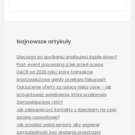
Najnowsze artykuły
Dlaczego po spotkaniu analizujesz każde słowo?
Post-event processing a lęk przed oceną
DAC8 od 2026 roku: które transakcje
kryptowalutowe giełdy przekażą fiskusowi?
Odrzucenie oferty za rażąco niską cenę – jak
przygotować wyjaśnienia, które przekonają
Zamawiającego i KIO?
Jak zabezpieczyć kontakty z dzieckiem na czas
sprawy rozwodowej?
Jak urządzić pokój seniora, aby wspierał
samodzielność bez wrażenia przestrzeni