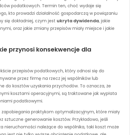
adców podatkowych. Termin ten, choć wydaje się
ego, kto prowadzi działalność gospodarczą w powiązaniu
y się dokładniej, czym jest
ukryta dywidenda
, jakie
mi, oraz jakie zmiany przepisów miały miejsce i jakie
akie przynosi konsekwencje dla
kście przepisów podatkowych, który odnosi się do
nywane przez firmę na rzecz jej wspólników lub
e do kosztów uzyskania przychodów. To oznacza, że
ymi kosztami operacyjnymi, są traktowane jak wypłata
żeniami podatkowymi.
u zapobiegania praktykom optymalizacyjnym, które miały
z sztuczne generowanie kosztów. Przykładowo, jeśli
za nieruchomości należące do wspólnika, taki koszt może
ego jest nie tylko wyższe obciążenie podatkowe, ale