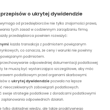
przepisów o ukrytej dywidendzie
wymaga od przedsiębiorców nie tylko znajomości prawa,
owania tych zasad w codziennym zarządzaniu firmą.
każdy przedsiębiorca powinien rozważyć:
anymi
: każda transakcja z podmiotem powiązanym
nkowych, co oznacza, że ceny i warunki nie powinny
 niepowiązanym podmiotem.
i przechowywanie odpowiedniej dokumentacji podatkowej
enty te muszą być wystarczająco szczegółowe, aby móc
i z prawem podatkowym przed organami skarbowymi.
pisów o
ukrytej dywidendzie
pozwala na lepsze
ć nieoczekiwanych zobowiązań podatkowych.
wać swoje strategie podatkowe z doradcami podatkowymi
 i zaplanowania odpowiednich działań.
 tylko dokładnej wiedzy, ale także proaktywnego