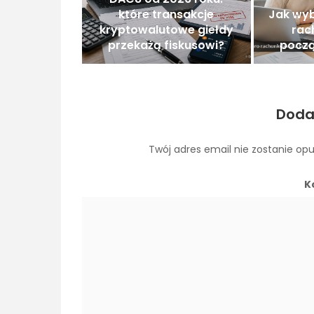
które transakcje
Jak wyb
kryptowalutowe giełdy
rac
przekażą fiskusowi?
począ
Doda
Twój adres email nie zostanie op
K