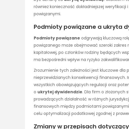
również konieczność dokładniejszej weryfikacji
powiązanymi.
Podmioty powiązane a ukryta d
Podmioty powiązane
odgrywają kluczową rol
powiązanego może obejmować szeroki zakres re
kapitałowej, po członków rodziny będących wspól
ma bezpośredni wpływ na ryzyko zakwalifikowan
Zrozumienie tych zależności jest kluczowe dla
nieprzewidzianych konsekwencji finansowych. I
wszystkich obowiązujących regulacji oraz pot
o
ukrytej dywidendzie
. Dla firm o złożonych
prowadzących działalność w różnych jurysdykcj
finansowych między podmiotami powiązanymi je
celu optymalizacji podatkowej zgodnej z praw
Zmiany w przepisach dotyczący