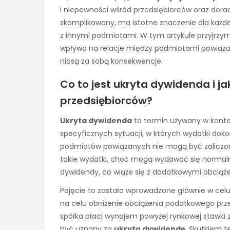
i niepewności wśród przedsiębiorców oraz dor
skomplikowany, ma istotne znaczenie dla każd
z innymi podmiotami. W tym artykule przyjrzym
wpływa na relacje między podmiotami powiązany
niosą za sobą konsekwencje.
Co to jest ukryta dywidenda i j
przedsiębiorców?
Ukryta dywidenda
to termin używany w konte
specyficznych sytuacji, w których wydatki doko
podmiotów powiązanych nie mogą być zaliczon
takie wydatki, choć mogą wydawać się normaln
dywidendy, co wiąże się z dodatkowymi obcią
Pojęcie to zostało wprowadzone głównie w cel
na celu obniżenie obciążenia podatkowego prze
spółka płaci wynajem powyżej rynkowej stawki 
być uznany za
ukrytą dywidendę
. Skutkiem t