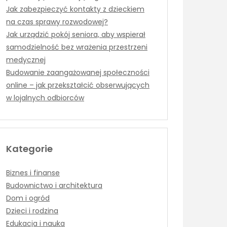
Jak zabezpieczyć kontakty z dzieckiem
na czas sprawy rozwodowej?
Jak urządzić pokój seniora, aby wspierał
samodzielność bez wrażenia przestrzeni
medycznej
Budowanie zaangażowanej społeczności
online – jak przekształcić obserwujących
w lojalnych odbiorców
Kategorie
Biznes i finanse
Budownictwo i architektura
Dom i ogród
Dzieci i rodzina
Edukacja i nauka