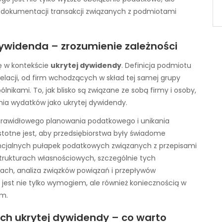
 i dokumentacji transakcji związanych z podmiotami
ywidenda – zrozumienie zależności
ę w kontekście
ukrytej dywidendy
. Definicja podmiotu
lacji, od firm wchodzących w skład tej samej grupy
nikami. To, jak blisko są związane ze sobą firmy i osoby,
ia wydatków jako ukrytej dywidendy.
 prawidłowego planowania podatkowego i unikania
stotne jest, aby przedsiębiorstwa były świadome
encjalnych pułapek podatkowych związanych z przepisami
 strukturach własnościowych, szczególnie tych
ach, analiza związków powiązań i przepływów
st nie tylko wymogiem, ale również koniecznością w
em.
ch ukrytej dywidendy – co warto