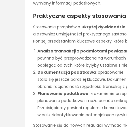
wymiany informacji podatkowych.
Praktyczne aspekty stosowania 
Stosowanie przepisów o
ukrytej dywidendzie
ale również umiejętności praktycznego zastos
Poniżej przedstawiam kluczowe aspekty, które 
Analiza transakcji z podmiotami powiąz
powinna być przeprowadzona na warunkach ry
odbiegać od tych, które byłyby ustalone z
Dokumentacja podatkowa
: opracowanie 
stało się jeszcze bardziej kluczowe. Dokum
obronić racjonalność i zgodność transakcj
Planowanie podatkowe
: zrozumienie prze
planowanie podatkowe i może pomóc unikną
Przedsiębiorcy powinni regularnie konsulto
w celu zidentyfikowania potencjalnych ryzyk
Stosowanie się do nowych regulacji wymaga nie