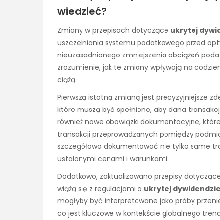
wiedzieć?
Zmiany w przepisach dotyczące
ukrytej dywi
uszczelniania systemu podatkowego przed opt
nieuzasadnionego zmniejszenia obciążeń podat
zrozumienie, jak te zmiany wpływają na codzien
ciążą.
Pierwszą istotną zmianą jest precyzyjniejsze z
które muszą być spełnione, aby dana transakcj
również nowe obowiązki dokumentacyjne, które 
transakcji przeprowadzanych pomiędzy podmio
szczegółowo dokumentować nie tylko same tra
ustalonymi cenami i warunkami.
Dodatkowo, zaktualizowano przepisy dotyczące c
wiążą się z regulacjami o
ukrytej dywidendzi
mogłyby być interpretowane jako próby przenie
co jest kluczowe w kontekście globalnego tren