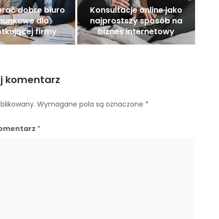
rać dobre biuro
Konsultacje online jako
hunkowe dla
najprostszy sposób na
tkującej firmy
biznes internetowy
j komentarz
ublikowany.
Wymagane pola są oznaczone
*
omentarz
*