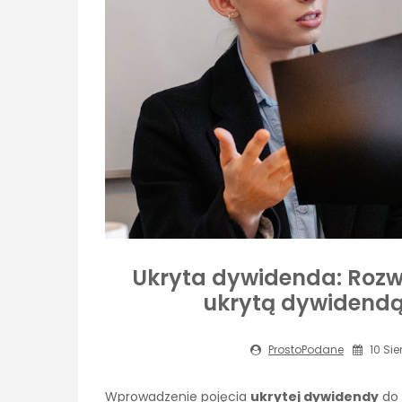
Ukryta dywidenda: Rozw
ukrytą dywidend
ProstoPodane
10 Sie
Wprowadzenie pojęcia
ukrytej dywidendy
do 