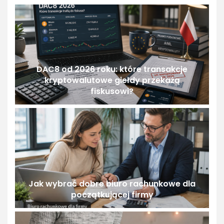
DAC8 od 2026 roku: które transakcje
kryptowalutowe giełdy przekażą
fiskusowi?
Jak wybrać dobre biuro rachunkowe dla
początkującej firmy