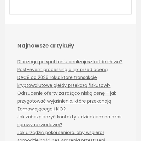
Najnowsze artykuły
Dlaczego po spotkaniu analizujesz każde słowo?
Post-event processing a lęk przed oceną
DAC8 od 2026 roku: które transakcje
kryptowalutowe giełdy przekażą fiskusowi?
Odrzucenie oferty za rażąco niską cenę – jak
przygotować wyjaśnienia, które przekonają
Zamawiającego i KIO?
Jak zabezpieczyć kontakty z dzieckiem na czas
sprawy rozwodowej?
Jak urządzić pokój seniora, aby wspierał
samodzielność bez wrażenia przestrzeni