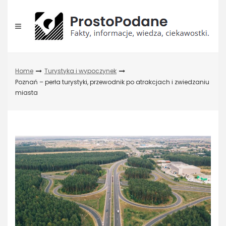
Skip
to
content
Home
Turystyka i wypoczynek
Poznań – perła turystyki, przewodnik po atrakcjach i zwiedzaniu
miasta