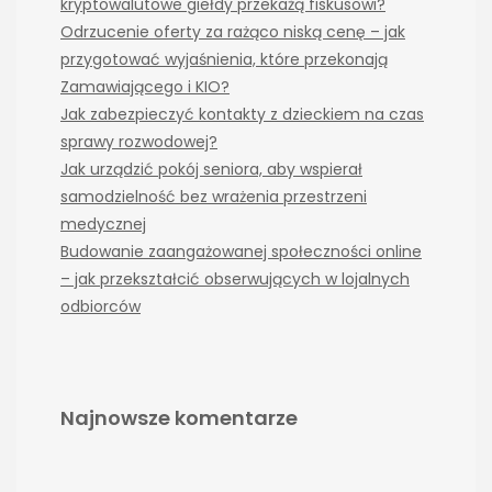
kryptowalutowe giełdy przekażą fiskusowi?
Odrzucenie oferty za rażąco niską cenę – jak
przygotować wyjaśnienia, które przekonają
Zamawiającego i KIO?
Jak zabezpieczyć kontakty z dzieckiem na czas
sprawy rozwodowej?
Jak urządzić pokój seniora, aby wspierał
samodzielność bez wrażenia przestrzeni
medycznej
Budowanie zaangażowanej społeczności online
– jak przekształcić obserwujących w lojalnych
odbiorców
Najnowsze komentarze