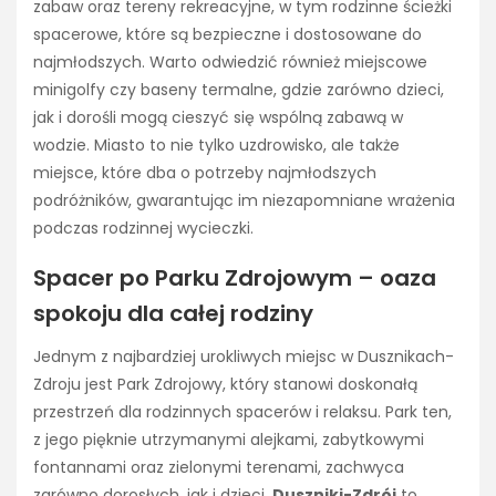
zabaw oraz tereny rekreacyjne, w tym rodzinne ścieżki
spacerowe, które są bezpieczne i dostosowane do
najmłodszych. Warto odwiedzić również miejscowe
minigolfy czy baseny termalne, gdzie zarówno dzieci,
jak i dorośli mogą cieszyć się wspólną zabawą w
wodzie. Miasto to nie tylko uzdrowisko, ale także
miejsce, które dba o potrzeby najmłodszych
podróżników, gwarantując im niezapomniane wrażenia
podczas rodzinnej wycieczki.
Spacer po Parku Zdrojowym – oaza
spokoju dla całej rodziny
Jednym z najbardziej urokliwych miejsc w Dusznikach-
Zdroju jest Park Zdrojowy, który stanowi doskonałą
przestrzeń dla rodzinnych spacerów i relaksu. Park ten,
z jego pięknie utrzymanymi alejkami, zabytkowymi
fontannami oraz zielonymi terenami, zachwyca
zarówno dorosłych, jak i dzieci.
Duszniki-Zdrój
to