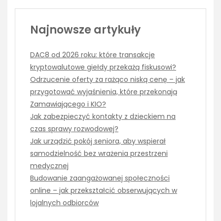
Najnowsze artykuły
DAC8 od 2026 roku: które transakcje
kryptowalutowe giełdy przekażą fiskusowi?
Odrzucenie oferty za rażąco niską cenę – jak
przygotować wyjaśnienia, które przekonają
Zamawiającego i KIO?
Jak zabezpieczyć kontakty z dzieckiem na
czas sprawy rozwodowej?
Jak urządzić pokój seniora, aby wspierał
samodzielność bez wrażenia przestrzeni
medycznej
Budowanie zaangażowanej społeczności
online – jak przekształcić obserwujących w
lojalnych odbiorców