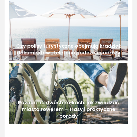
Czy polisy turystyczne obejmują kradzież
dokumentów i telefonu podczas podróży
Poznań na dwóch kółkach: jak zwiedzać
miasto rowerem – trasy i praktyczne
porady