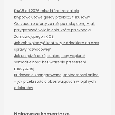
DAC8 od 2026 roku: które transakcje
kryptowalutowe giełdy przekażą fiskusowi?
Odrzucenie oferty za rażąco niską cenę – jak
przygotować wyjaśnienia, które przekonają
Zamawiającego i KIO?
Jak zabezpieczyć kontakty z dzieckiem na czas
sprawy rozwodowej?
Jak urządzić pokój seniora, aby wspierał
samodzielność bez wrażenia przestrzeni
medycznej
Budowanie zaangażowanej społeczności online
– jak przekształcić obserwujących w lojalnych
odbiorców
Najnowsze komentarze