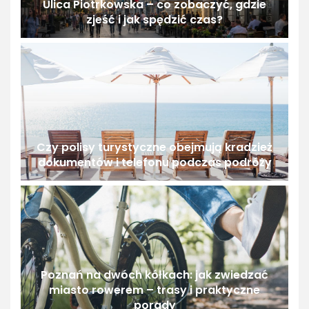
Ulica Piotrkowska – co zobaczyć, gdzie
zjeść i jak spędzić czas?
Czy polisy turystyczne obejmują kradzież
dokumentów i telefonu podczas podróży
Poznań na dwóch kółkach: jak zwiedzać
miasto rowerem – trasy i praktyczne
porady