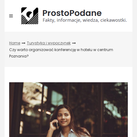
Skip
to
content
Home
Turystyka i wypoczynek
Czy warto organizować konferencję w hotelu w centrum
Poznania?