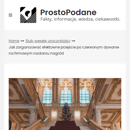
Skip
to
content
Home
Ślub, wesele, uroczystości
Jak zorganizować efektowne przejście po czerwonym dywanie
na firmowym rozdaniu nagród