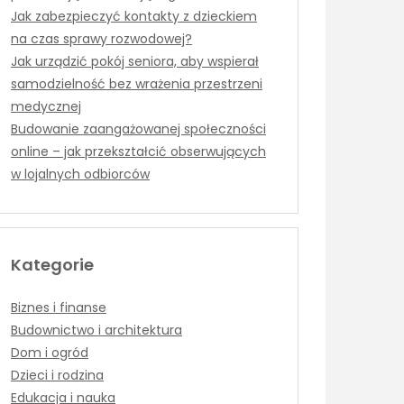
Jak zabezpieczyć kontakty z dzieckiem
na czas sprawy rozwodowej?
Jak urządzić pokój seniora, aby wspierał
samodzielność bez wrażenia przestrzeni
medycznej
Budowanie zaangażowanej społeczności
online – jak przekształcić obserwujących
w lojalnych odbiorców
Kategorie
Biznes i finanse
Budownictwo i architektura
Dom i ogród
Dzieci i rodzina
Edukacja i nauka