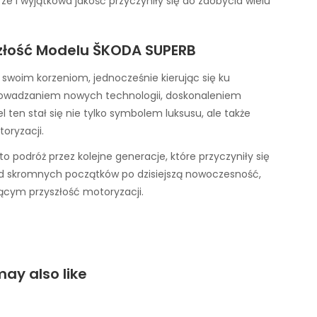
e i wyjątkowa jakość przyczyniły się do zdobycia wielu
szłość Modelu ŠKODA SUPERB
swoim korzeniom, jednocześnie kierując się ku
prowadzaniem nowych technologii, doskonaleniem
 ten stał się nie tylko symbolem luksusu, ale także
oryzacji.
podróż przez kolejne generacje, które przyczyniły się
 Od skromnych początków po dzisiejszą nowoczesność,
ącym przyszłość motoryzacji.
ay also like