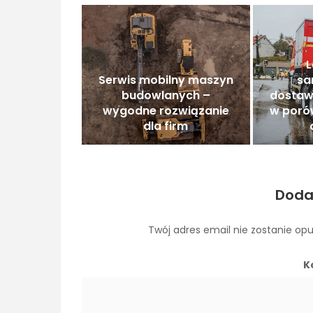
Serwis mobilny maszyn
sa
budowlanych –
dostaw
wygodne rozwiązanie
w poró
dla firm
Doda
Twój adres email nie zostanie op
K