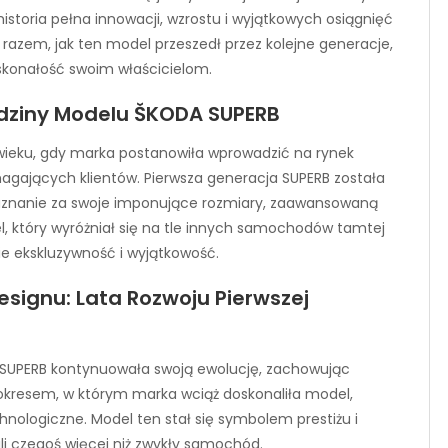
istoria pełna innowacji, wzrostu i wyjątkowych osiągnięć
razem, jak ten model przeszedł przez kolejne generacje,
oskonałość swoim właścicielom.
odziny Modelu ŠKODA SUPERB
 wieku, gdy marka postanowiła wprowadzić na rynek
agających klientów. Pierwsza generacja SUPERB została
 uznanie za swoje imponujące rozmiary, zaawansowaną
l, który wyróżniał się na tle innych samochodów tamtej
e ekskluzywność i wyjątkowość.
signu: Lata Rozwoju Pierwszej
 SUPERB kontynuowała swoją ewolucję, zachowując
y okresem, w którym marka wciąż doskonaliła model,
nologiczne. Model ten stał się symbolem prestiżu i
ali czegoś więcej niż zwykły samochód.