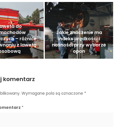
Laweta do
mochodów
Jakie znaczenie ma
czych – różnice
indeks prędkości i
wnaniu z lawetą
nośności przy wyborze
osobową
opon
j komentarz
ublikowany.
Wymagane pola są oznaczone
*
omentarz
*