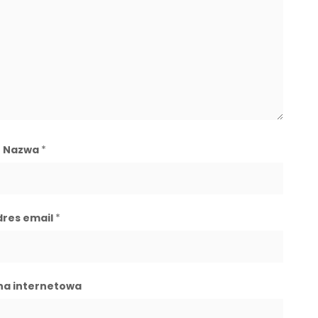
Nazwa
*
dres email
*
na internetowa