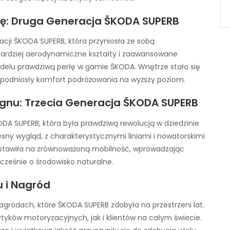
ę: Druga Generacja ŠKODA SUPERB
cji ŠKODA SUPERB, która przyniosła ze sobą
bardziej aerodynamiczne kształty i zaawansowane
odelu prawdziwą perłę w gamie ŠKODA. Wnętrze stało się
e podniosły komfort podróżowania na wyższy poziom.
ignu: Trzecia Generacja ŠKODA SUPERB
ODA SUPERB, która była prawdziwą rewolucją w dziedzinie
esny wygląd, z charakterystycznymi liniami i nowatorskimi
ostawiła na zrównoważoną mobilność, wprowadzając
cześnie o środowisko naturalne.
 i Nagród
grodach, które ŠKODA SUPERB zdobyła na przestrzeni lat.
tyków motoryzacyjnych, jak i klientów na całym świecie.