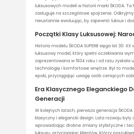
luksusowych modeli w historii marki ŠKODA. Ta h
zasługuje na szczegółowe spojrzenie. Odkryjmy 
nieustannie ewoluując, by zapewnić luksus i d
Początki Klasy Luksusowej: Nar
Historia modelu ŠKODA SUPERB sięga lat 30. XX
luksusowy model, który spełni oczekiwania wym
zaprezentowana w 1934 roku i od razu zyskała
technologię i komfortowe wnętrze. Był to mode
epoki, przyciągając uwagę osób ceniących sobi
Era Klasycznego Eleganckiego De
Generacji
W kolejnych latach, pierwsza generacja ŠKODA
klasyczny i elegancki design. Lata rozwoju był
wprowadzając drobne zmiany stylistyczne i tech
luksusu, przyciągając klientów, którzy poszukiw