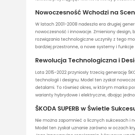
Nowoczesność Wchodzi na Scen
W latach 2001-2008 nadeszła era drugiej genera
nowoczesność i innowacje. Zmieniony design, 
rozwiązania technologiczne uczyniły z tego m
bardziej przestronne, a nowe systemy i funkcj
Rewolucja Technologiczna i Des
Lata 2015-2022 przyniosły trzecią generację ŠK
technologii i designu. Model ten zyskał nowocz
detalami. To również okres, w którym marka p
warianty hybrydowe i elektryczne, dbając jedno
ŠKODA SUPERB w Świetle Sukcesu
Nie można zapomnieć o licznych sukcesach i na
Model ten zyskał uznanie zarówno w oczach kry