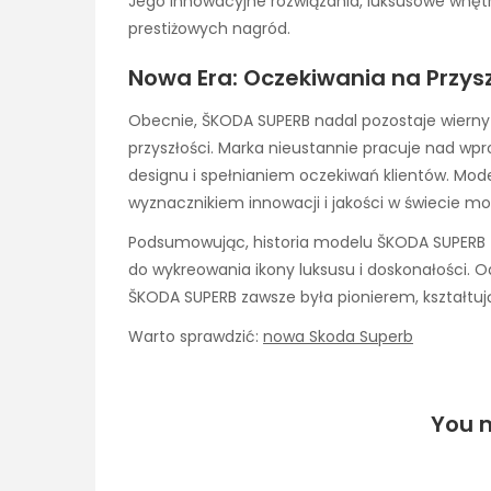
Jego innowacyjne rozwiązania, luksusowe wnętrz
prestiżowych nagród.
Nowa Era: Oczekiwania na Przy
Obecnie, ŠKODA SUPERB nadal pozostaje wierny 
przyszłości. Marka nieustannie pracuje nad w
designu i spełnianiem oczekiwań klientów. Model
wyznacznikiem innowacji i jakości w świecie mot
Podsumowując, historia modelu ŠKODA SUPERB to 
do wykreowania ikony luksusu i doskonałości.
ŠKODA SUPERB zawsze była pionierem, kształtuj
Warto sprawdzić:
nowa Skoda Superb
You m