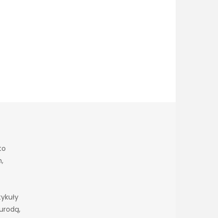
to
h,
tykuły
urodą,