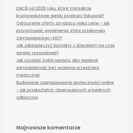
DAC8 od 2026 roku: które transakcje
kryptowalutowe giełdy przekażą fiskusowi?
Odrzucenie oferty za rażąco niską cenę – jak
przygotować wyjaśnienia, które przekonają
Zamawiającego i KIO?
Jak zabezpieczyć kontakty z dzieckiem na czas
sprawy rozwodowej?
Jak urządzić pokój seniora, aby wspierał
samodzielność bez wrażenia przestrzeni
medycznej
Budowanie zaangażowanej społeczności online
– jak przekształcić obserwujących w lojalnych
odbiorców
Najnowsze komentarze