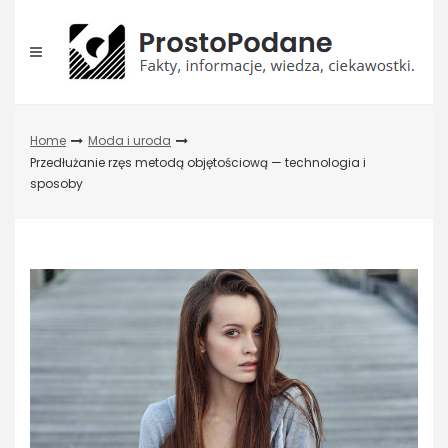
Skip
to
content
Home
Moda i uroda
Przedłużanie rzęs metodą objętościową — technologia i
sposoby