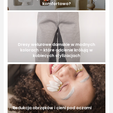
komfortowo?
Dresy welurowe damskie w modnych
kolorach – które odcienie królują w
kobiecych stylizacjach
Redukcja obrzęków i cieni pod oczami