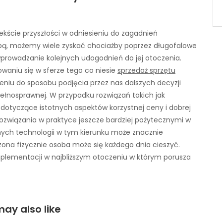
ekście przyszłości w odniesieniu do zagadnień
bą, możemy wiele zyskać chociażby poprzez długofalowe
prowadzanie kolejnych udogodnień do jej otoczenia.
waniu się w sferze tego co niesie
sprzedaż sprzętu
eniu do sposobu podjęcia przez nas dalszych decyzji
ełnosprawnej. W przypadku rozwiązań takich jak
 dotyczące istotnych aspektów korzystnej ceny i dobrej
rozwiązania w praktyce jeszcze bardziej pożytecznymi w
ych technologii w tym kierunku może znacznie
zona fizycznie osoba może się każdego dnia cieszyć.
mplementacji w najbliższym otoczeniu w którym porusza
ay also like