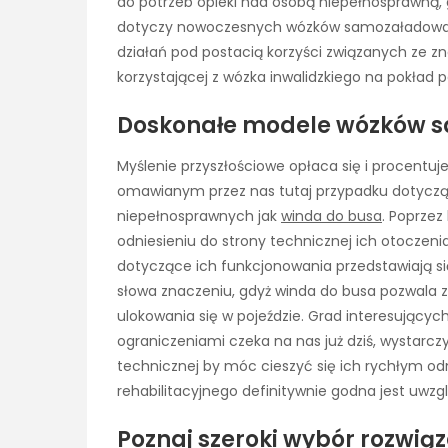
do potrzeb opieki nad osobą niepełnosprawną, 
dotyczy nowoczesnych wózków samozaładowaw
działań pod postacią korzyści związanych ze
korzystającej z wózka inwalidzkiego na pokład p
Doskonałe modele wózków
Myślenie przyszłościowe opłaca się i procentuje
omawianym przez nas tutaj przypadku dotyczą
niepełnosprawnych jak
winda do busa
. Poprze
odniesieniu do strony technicznej ich otocze
dotyczące ich funkcjonowania przedstawiają s
słowa znaczeniu, gdyż winda do busa pozwala z
ulokowania się w pojeździe. Grad interesujący
ograniczeniami czeka na nas już dziś, wystarcz
technicznej by móc cieszyć się ich rychłym odn
rehabilitacyjnego definitywnie godna jest uwzgl
Poznaj szeroki wybór rozwią