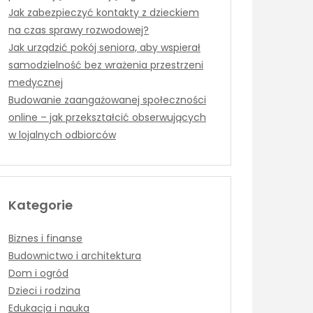
Jak zabezpieczyć kontakty z dzieckiem
na czas sprawy rozwodowej?
Jak urządzić pokój seniora, aby wspierał
samodzielność bez wrażenia przestrzeni
medycznej
Budowanie zaangażowanej społeczności
online – jak przekształcić obserwujących
w lojalnych odbiorców
Kategorie
Biznes i finanse
Budownictwo i architektura
Dom i ogród
Dzieci i rodzina
Edukacja i nauka