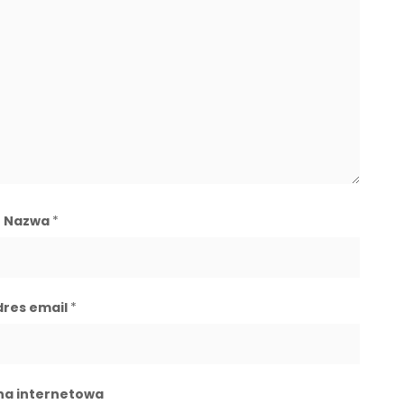
Nazwa
*
dres email
*
na internetowa