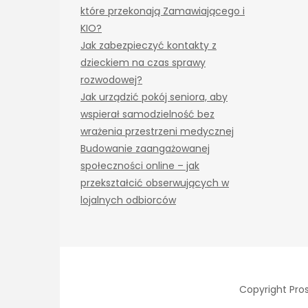
które przekonają Zamawiającego i
KIO?
Jak zabezpieczyć kontakty z
dzieckiem na czas sprawy
rozwodowej?
Jak urządzić pokój seniora, aby
wspierał samodzielność bez
wrażenia przestrzeni medycznej
Budowanie zaangażowanej
społeczności online – jak
przekształcić obserwujących w
lojalnych odbiorców
Copyright Pro