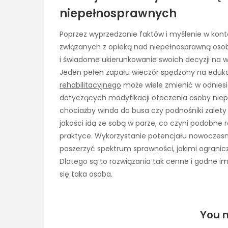
niepełnosprawnych
Poprzez wyprzedzanie faktów i myślenie w kont
związanych z opieką nad niepełnosprawną oso
i świadome ukierunkowanie swoich decyzji na w
Jeden pełen zapału wieczór spędzony na eduko
rehabilitacyjnego
może wiele zmienić w odniesi
dotyczących modyfikacji otoczenia osoby niep
chociażby winda do busa czy podnośniki zalety
jakości idą ze sobą w parze, co czyni podobne 
praktyce. Wykorzystanie potencjału nowoczesn
poszerzyć spektrum sprawności, jakimi ogranic
Dlatego są to rozwiązania tak cenne i godne i
się taka osoba.
You m