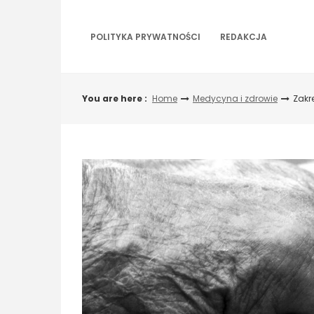
Skip
to
content
POLITYKA PRYWATNOŚCI
REDAKCJA
You are here :
Home
Medycyna i zdrowie
Zakr