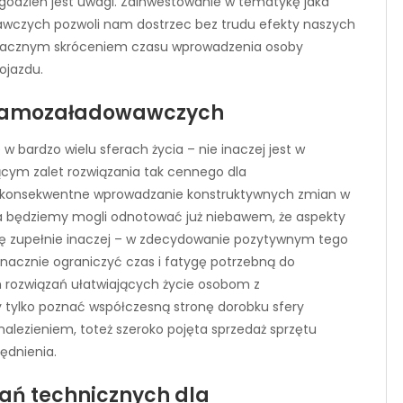
godzien jest uwagi. Zainwestowanie w tematykę jaka
czych pozwoli nam dostrzec bez trudu efekty naszych
 znacznym skróceniem czasu wprowadzenia osoby
ojazdu.
 samozaładowawczych
 w bardzo wielu sferach życia – nie inaczej jest w
cym zalet rozwiązania tak cennego dla
z konsekwentne wprowadzanie konstruktywnych zmian w
nia będziemy mogli odnotować już niebawem, że aspekty
ię zupełnie inaczej – w zdecydowanie pozytywnym tego
nacznie ograniczyć czas i fatygę potrzebną do
ch rozwiązań ułatwiających życie osobom z
y tylko poznać współczesną stronę dorobku sfery
alezieniem, toteż szeroko pojęta sprzedaż sprzętu
ędnienia.
zań technicznych dla