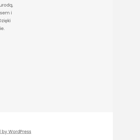
urodą,
esem i
zięki
ie.
d by WordPress