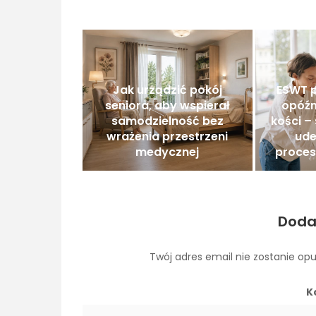
Jak urządzić pokój
ESWT p
seniora, aby wspierał
opóźn
samodzielność bez
kości –
wrażenia przestrzeni
ude
medycznej
proces
Doda
Twój adres email nie zostanie op
K