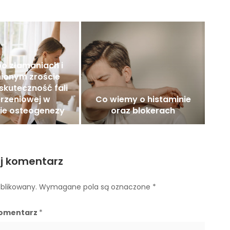
o złamaniach i
ionym zroście
 skuteczność fali
rzeniowej w
Co wiemy o histaminie
ie osteogenezy
oraz blokerach
j komentarz
ublikowany.
Wymagane pola są oznaczone
*
omentarz
*