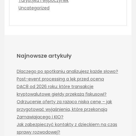
Turystyka i wypoczynek
Uncategorized
Najnowsze artykuły
Dlaczego po spotkaniu analizujesz każde słowo?
Post-event processing a lęk przed oceną
DAC8 od 2026 roku: które transakcje
kryptowalutowe giełdy przekażą fiskusowi?
Odrzucenie oferty za rażąco niską cenę – jak
przygotować wyjaśnienia, które przekonają
Zamawiającego i KIO?
Jak zabezpieczyć kontakty z dzieckiem na czas
sprawy rozwodowej?