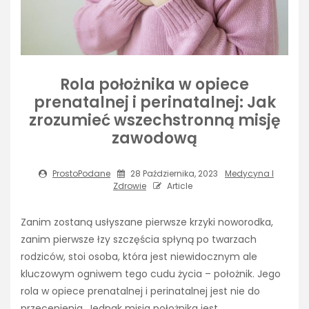
Rola położnika w opiece
prenatalnej i perinatalnej: Jak
zrozumieć wszechstronną misję
zawodową
ProstoPodane
28 Października, 2023
Medycyna I
Zdrowie
Article
Zanim zostaną usłyszane pierwsze krzyki noworodka,
zanim pierwsze łzy szczęścia spłyną po twarzach
rodziców, stoi osoba, która jest niewidocznym ale
kluczowym ogniwem tego cudu życia – położnik. Jego
rola w opiece prenatalnej i perinatalnej jest nie do
przecenienia. Jednak misja położnika jest