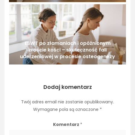
ESWT po złamaniach i opóźnionym
zroście kości – skuteczność fali
uderzeniowej w procesie osteogenezy
Dodaj komentarz
Twój adres email nie zostanie opublikowany.
Wymagane pola są oznaczone
*
Komentarz
*