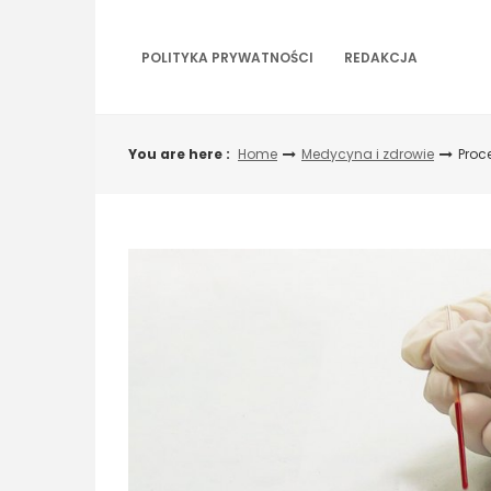
Skip
to
content
POLITYKA PRYWATNOŚCI
REDAKCJA
You are here :
Home
Medycyna i zdrowie
Proc