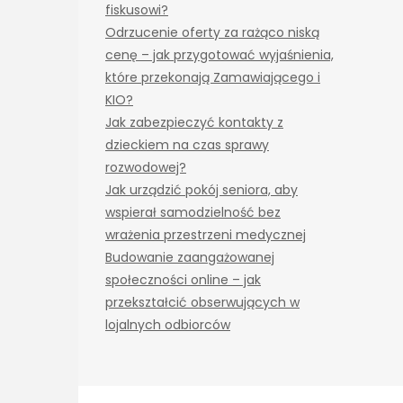
fiskusowi?
Odrzucenie oferty za rażąco niską
cenę – jak przygotować wyjaśnienia,
które przekonają Zamawiającego i
KIO?
Jak zabezpieczyć kontakty z
dzieckiem na czas sprawy
rozwodowej?
Jak urządzić pokój seniora, aby
wspierał samodzielność bez
wrażenia przestrzeni medycznej
Budowanie zaangażowanej
społeczności online – jak
przekształcić obserwujących w
lojalnych odbiorców