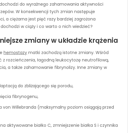
ie dochodzi do wyraźnego zahamowania aktywności
rzepów. W konsekwencji tych zmian następuje
, a ciężarna jest pięć razy bardziej zagrożona
dochodzi w ciąży i co warto o nich wiedzieć?
iejsze zmiany w układzie krążenia
ie
hemostazy
matki zachodzą istotne zmiany. Wśród
ć z rozcieńczenia, łagodną leukocytozę neutrofilową,
a, a także zahamowanie fibrynolizy. Inne zmiany w
ptacją do zbliżającego się porodu,
ięcia fibrynogenu,
ynnika von Willebranda (maksymalny poziom osiągają przed
na aktywowane białko C, zmniejszenie białka S i czynnika