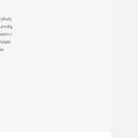
tykuły
urodą,
esem i
zięki
ie.