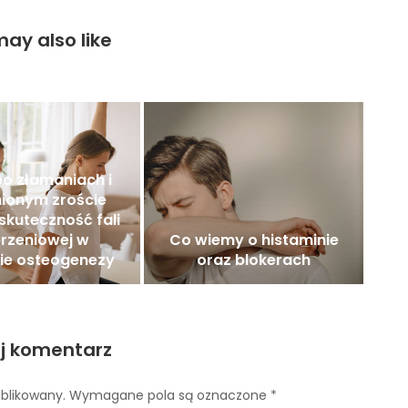
ay also like
o złamaniach i
ionym zroście
 skuteczność fali
rzeniowej w
Co wiemy o histaminie
ie osteogenezy
oraz blokerach
j komentarz
ublikowany.
Wymagane pola są oznaczone
*