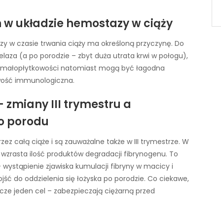
 w układzie hemostazy w ciąży
 w czasie trwania ciąży ma określoną przyczynę. Do
elaza (a po porodzie – zbyt duża utrata krwi w połogu),
ną małopłytkowości natomiast mogą być łagodna
wość immunologiczna.
zmiany III trymestru a
o porodu
z całą ciąże i są zauważalne także w III trymestrze. W
wzrasta ilość produktów degradacji fibrynogenu. To
 wystąpienie zjawiska kumulacji fibryny w macicy i
jść do oddzielenia się łożyska po porodzie. Co ciekawe,
ze jeden cel – zabezpieczają ciężarną przed