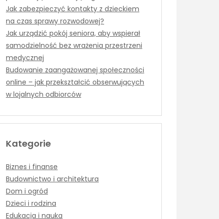
Jak zabezpieczyć kontakty z dzieckiem
na czas sprawy rozwodowej?
Jak urządzić pokój seniora, aby wspierał
samodzielność bez wrażenia przestrzeni
medycznej
Budowanie zaangażowanej społeczności
online – jak przekształcić obserwujących
w lojalnych odbiorców
Kategorie
Biznes i finanse
Budownictwo i architektura
Dom i ogród
Dzieci i rodzina
Edukacja i nauka