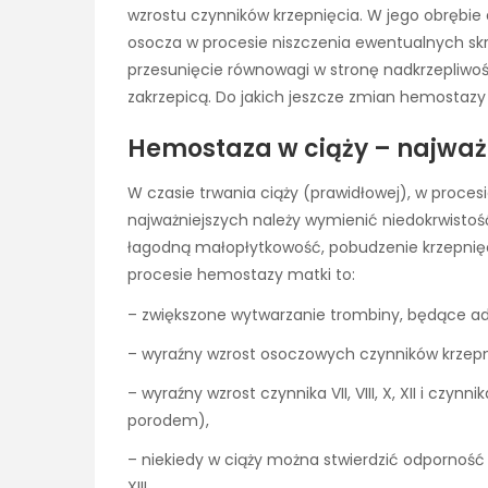
wzrostu czynników krzepnięcia. W jego obręb
osocza w procesie niszczenia ewentualnych sk
przesunięcie równowagi w stronę nadkrzepliwości
zakrzepicą. Do jakich jeszcze zmian hemostazy 
Hemostaza w ciąży – najważn
W czasie trwania ciąży (prawidłowej), w proces
najważniejszych należy wymienić niedokrwistoś
łagodną małopłytkowość, pobudzenie krzepnięci
procesie hemostazy matki to:
– zwiększone wytwarzanie trombiny, będące ada
– wyraźny wzrost osoczowych czynników krzepn
– wyraźny wzrost czynnika VII, VIII, X, XII i cz
porodem),
– niekiedy w ciąży można stwierdzić odporność 
XIII,