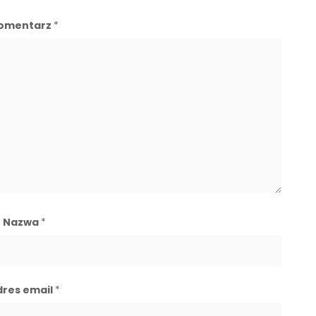
omentarz
*
Nazwa
*
dres email
*