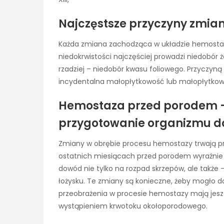
Najczęstsze przyczyny zmian
Każda zmiana zachodząca w układzie hemostazy
niedokrwistości najczęściej prowadzi niedobór ż
rzadziej – niedobór kwasu foliowego. Przyczy
incydentalna małopłytkowość lub małopłytko
Hemostaza przed porodem – 
przygotowanie organizmu d
Zmiany w obrębie procesu hemostazy trwają prze
ostatnich miesiącach przed porodem wyraźnie 
dowód nie tylko na rozpad skrzepów, ale także –
łożysku. Te zmiany są konieczne, żeby mogło do
przeobrażenia w procesie hemostazy mają jeszc
wystąpieniem krwotoku okołoporodowego.