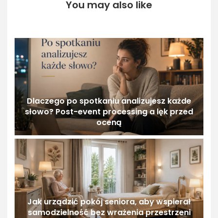
You may also like
Dlaczego po spotkaniu analizujesz każde
słowo? Post-event processing a lęk przed
oceną
Jak urządzić pokój seniora, aby wspierał
samodzielność bez wrażenia przestrzeni