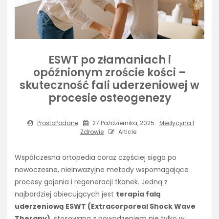
ESWT po złamaniach i
opóźnionym zroście kości –
skuteczność fali uderzeniowej w
procesie osteogenezy
ProstoPodane
27 Października, 2025
Medycyna I
Zdrowie
Article
Współczesna ortopedia coraz częściej sięga po
nowoczesne, nieinwazyjne metody wspomagające
procesy gojenia i regeneracji tkanek. Jedną z
najbardziej obiecujących jest
terapia falą
uderzeniową ESWT (Extracorporeal Shock Wave
Therapy)
, stosowana z powodzeniem nie tylko w