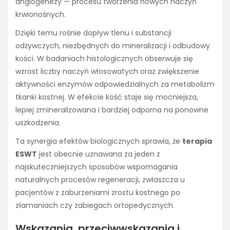
angiogenezy — procesu tworzenia nowych naczyń
krwionośnych.
Dzięki temu rośnie dopływ tlenu i substancji
odżywczych, niezbędnych do mineralizacji i odbudowy
kości. W badaniach histologicznych obserwuje się
wzrost liczby naczyń włosowatych oraz zwiększenie
aktywności enzymów odpowiedzialnych za metabolizm
tkanki kostnej. W efekcie kość staje się mocniejsza,
lepiej zmineralizowana i bardziej odporna na ponowne
uszkodzenia.
Ta synergia efektów biologicznych sprawia, że
terapia
ESWT
jest obecnie uznawana za jeden z
najskuteczniejszych sposobów wspomagania
naturalnych procesów regeneracji, zwłaszcza u
pacjentów z zaburzeniami zrostu kostnego po
złamaniach czy zabiegach ortopedycznych.
Wskazania, przeciwwskazania i