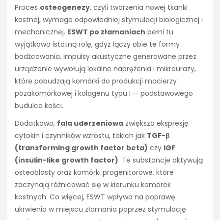
Proces
osteogenezy
, czyli tworzenia nowej tkanki
kostnej, wymaga odpowiedniej stymulacji biologicznej i
mechanicznej.
ESWT po złamaniach
pełni tu
wyjątkowo istotną rolę, gdyż łączy obie te formy
bodźcowania. Impulsy akustyczne generowane przez
urządzenie wywołują lokalne naprężenia i mikrourazy,
które pobudzają komórki do produkcji macierzy
pozakomórkowej i kolagenu typu I — podstawowego
budulca kości.
Dodatkowo,
fala uderzeniowa
zwiększa ekspresję
cytokin i czynników wzrostu, takich jak
TGF-β
(transforming growth factor beta)
czy
IGF
(insulin-like growth factor)
. Te substancje aktywują
osteoblasty oraz komórki progenitorowe, które
zaczynają różnicować się w kierunku komórek
kostnych. Co więcej, ESWT wpływa na poprawę
ukrwienia w miejscu złamania poprzez stymulację