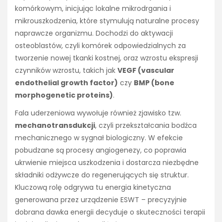
komórkowym, inicjując lokalne mikrodrgania i
mikrouszkodzenia, które stymulują naturalne procesy
naprawcze organizmu. Dochodzi do aktywacji
osteoblastów, czyli komórek odpowiedzialnych za
tworzenie nowej tkanki kostnej, oraz wzrostu ekspresji
czynników wzrostu, takich jak
VEGF (vascular
endothelial growth factor)
czy
BMP (bone
morphogenetic proteins)
.
Fala uderzeniowa wywołuje również zjawisko tzw.
mechanotransdukcji
, czyli przekształcania bodźca
mechanicznego w sygnał biologiczny. W efekcie
pobudzane są procesy angiogenezy, co poprawia
ukrwienie miejsca uszkodzenia i dostarcza niezbędne
składniki odżywcze do regenerujących się struktur.
Kluczową rolę odgrywa tu energia kinetyczna
generowana przez urządzenie ESWT – precyzyjnie
dobrana dawka energii decyduje o skuteczności terapii