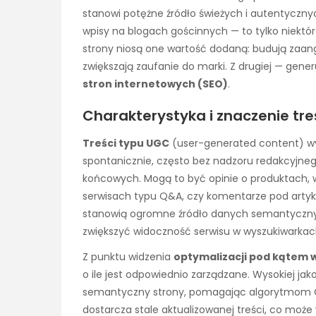
stanowi potężne źródło świeżych i autentycznyc
wpisy na blogach gościnnych — to tylko niektór
strony niosą one wartość dodaną: budują zaan
zwiększają zaufanie do marki. Z drugiej — gen
stron internetowych (SEO)
.
Charakterystyka i znaczenie tre
Treści typu UGC
(user-generated content) wyr
spontanicznie, często bez nadzoru redakcyjnego
końcowych. Mogą to być opinie o produktach,
serwisach typu Q&A, czy komentarze pod artyk
stanowią ogromne źródło danych semantycznych
zwiększyć widoczność serwisu w wyszukiwarkac
Z punktu widzenia
optymalizacji pod kątem 
o ile jest odpowiednio zarządzane. Wysokiej ja
semantyczny strony, pomagając algorytmom Go
dostarcza stale aktualizowanej treści, co moż