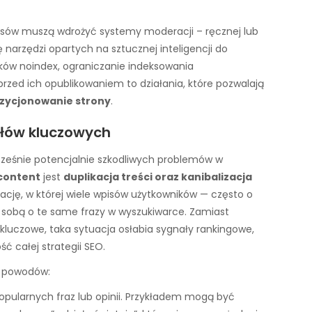
wisów muszą wdrożyć systemy moderacji – ręcznej lub
arzędzi opartych na sztucznej inteligencji do
ników noindex, ograniczanie indeksowania
przed ich opublikowaniem to działania, które pozwalają
zycjonowanie strony
.
 słów kluczowych
cześnie potencjalnie szkodliwych problemów w
content
jest
duplikacja treści oraz kanibalizacja
ację, w której wiele wpisów użytkowników — często o
e sobą o te same frazy w wyszukiwarce. Zamiast
luczowe, taka sytuacja osłabia sygnały rankingowe,
ć całej strategii SEO.
ku powodów:
pularnych fraz lub opinii. Przykładem mogą być