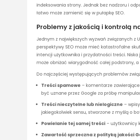
indeksowania strony. Jednak bez nadzoru i od
łatwo może zamienić się w pułapkę SEO.
Problemy z jakością i kontrolą 
Jednym z największych wyzwań związanych z 
perspektywy SEO może mieć katastrofalne skutki.
intencji użytkownika i przydatności treści. Ni
może obniżać wiarygodność całej podstrony, a
Do najczęściej występujących problemów związa
Treści spamowe
– komentarze zawierające li
być uznane przez Google za próbę manipulac
Treści nieczytelne lub nielogiczne
– wpisy
jakiegokolwiek sensu, stworzone z myślą o bo
Powielanie tej samej treści
– użytkownicy k
Zawartość sprzeczna z polityką jakości 