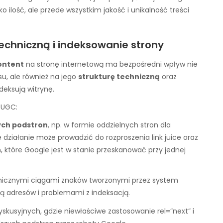
o ilość, ale przede wszystkim jakość i unikalność treści
echniczną i indeksowanie strony
ontent
na stronę internetową ma bezpośredni wpływ nie
su, ale również na jego
strukturę techniczną
oraz
ndeksują witrynę.
 UGC:
ych podstron
, np. w formie oddzielnych stron dla
 działanie może prowadzić do rozproszenia link juice oraz
n, które Google jest w stanie przeskanować przy jednej
amicznymi ciągami znaków tworzonymi przez system
ą adresów i problemami z indeksacją.
skusyjnych, gdzie niewłaściwe zastosowanie rel=”next” i