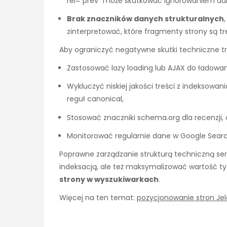
rel=”prev” może skutkować ignorowaniem dal
Brak znaczników danych strukturalnych
zinterpretować, które fragmenty strony są tre
Aby ograniczyć negatywne skutki techniczne tr
Zastosować lazy loading lub AJAX do ładowa
Wykluczyć niskiej jakości treści z indeksowan
reguł canonical,
Stosować znaczniki schema.org dla recenzji, 
Monitorować regularnie dane w Google Searc
Poprawne zarządzanie strukturą techniczną ser
indeksacją, ale też maksymalizować wartość ty
strony w wyszukiwarkach
.
Więcej na ten temat:
pozycjonowanie stron Jel