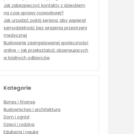
Jak zabezpieczyć kontakty z dzieckiem
na czas sprawy rozwodowej?
Jak urządzić pokój seniora, aby wspierał
samodzielność bez wrażenia przestrzeni
medycznej
Budowanie zaangażowanej społeczności
online – jak przekształcić obserwujących
w lojalnych odbiorców
Kategorie
Biznes i finanse
Budownictwo i architektura
Dom i ogród
Dzieci i rodzina
Edukacja i nauka