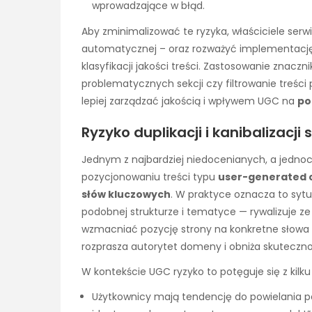
wprowadzające w błąd.
Aby zminimalizować te ryzyka, właściciele ser
automatycznej – oraz rozważyć implementację n
klasyfikacji jakości treści. Zastosowanie znacz
problematycznych sekcji czy filtrowanie treści 
lepiej zarządzać jakością i wpływem UGC na
po
Ryzyko duplikacji i kanibalizacji
Jednym z najbardziej niedocenianych, a jedno
pozycjonowaniu treści typu
user-generated 
słów kluczowych
. W praktyce oznacza to sytu
podobnej strukturze i tematyce — rywalizuje z
wzmacniać pozycję strony na konkretne słowa k
rozprasza autorytet domeny i obniża skutecznoś
W kontekście UGC ryzyko to potęguje się z kil
Użytkownicy mają tendencję do powielania po