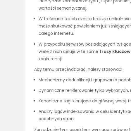
identyczne komentarze typu „super produkt”, 
wartości semantycznej.
W treściach takich często brakuje unikalności 
może skutkować powielaniem już istniejących 
całego internetu.
W przypadku serwisów posiadających tysiące p
wiele z nich celuje w te same
frazy kluczow
konkurencji.
Aby temu przeciwdziałać, należy stosować:
Mechanizmy deduplikacji i grupowania podob
Dynamiczne renderowanie tylko wybranych, na
Kanoniczne tagi kierujące do głównej wersji tr
Analizy logów indeksowania w celu identyfika
podobnych stron.
Zarządzanie tym aspektem wymaga zarówno tech