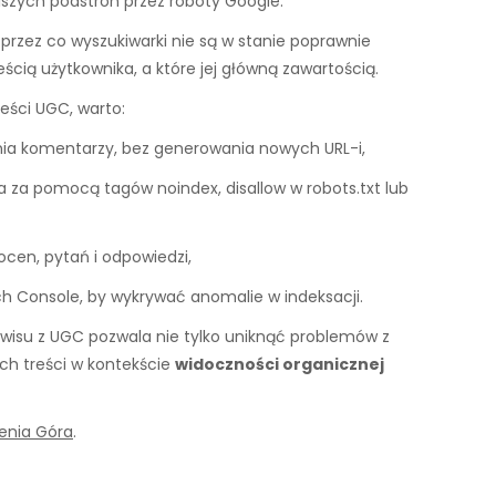
szych podstron przez roboty Google.
, przez co wyszukiwarki nie są w stanie poprawnie
ścią użytkownika, a które jej główną zawartością.
eści UGC, warto:
nia komentarzy, bez generowania nowych URL-i,
ia za pomocą tagów noindex, disallow w robots.txt lub
ocen, pytań i odpowiedzi,
h Console, by wykrywać anomalie w indeksacji.
wisu z UGC pozwala nie tylko uniknąć problemów z
ch treści w kontekście
widoczności organicznej
enia Góra
.