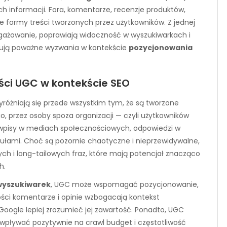
h informacji. Fora, komentarze, recenzje produktów,
e formy treści tworzonych przez użytkowników. Z jednej
gażowanie, poprawiają widoczność w wyszukiwarkach i
erują poważne wyzwania w kontekście
pozycjonowania
ści UGC w kontekście SEO
óżniają się przede wszystkim tym, że są tworzone
, przez osoby spoza organizacji — czyli użytkowników
 wpisy w mediach społecznościowych, odpowiedzi w
ułami. Choć są pozornie chaotyczne i nieprzewidywalne,
 i long-tailowych fraz, które mają potencjał znacząco
h.
wyszukiwarek
, UGC może wspomagać pozycjonowanie,
kości komentarze i opinie wzbogacają kontekst
ogle lepiej zrozumieć jej zawartość. Ponadto, UGC
e wpływać pozytywnie na crawl budget i częstotliwość