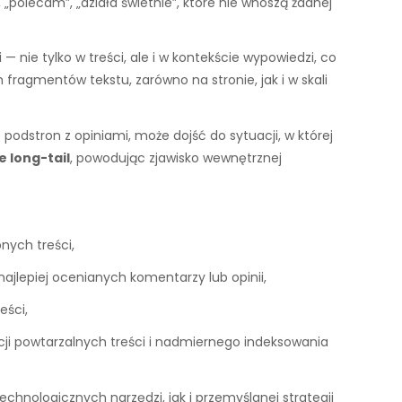
„polecam”, „działa świetnie”, które nie wnoszą żadnej
— nie tylko w treści, ale i w kontekście wypowiedzi, co
fragmentów tekstu, zarówno na stronie, jak i w skali
odstron z opiniami, może dojść do sytuacji, w której
e long-tail
, powodując zjawisko wewnętrznej
nych treści,
jlepiej ocenianych komentarzy lub opinii,
eści,
cji powtarzalnych treści i nadmiernego indeksowania
nologicznych narzędzi, jak i przemyślanej strategii