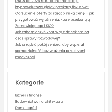
DAC8 od 2026 roku: które transakcje
kryptowalutowe giełdy przekażą fiskusowi?
Odrzucenie oferty za rażąco niską cenę – jak
przygotować wyjaśnienia, które przekonają
Zamawiającego i KIO?
Jak zabezpieczyć kontakty z dzieckiem na
czas sprawy rozwodowej?
Jak urządzić pokój seniora, aby wspierał
samodzielność bez wrażenia przestrzeni
medycznej
Kategorie
Biznes i finanse
Budownictwo i architektura
Dom i ogród