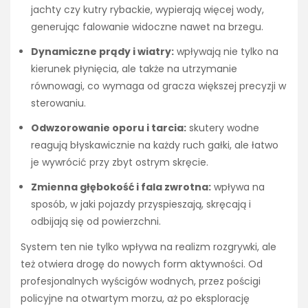
jachty czy kutry rybackie, wypierają więcej wody,
generując falowanie widoczne nawet na brzegu.
Dynamiczne prądy i wiatry:
wpływają nie tylko na
kierunek płynięcia, ale także na utrzymanie
równowagi, co wymaga od gracza większej precyzji w
sterowaniu.
Odwzorowanie oporu i tarcia:
skutery wodne
reagują błyskawicznie na każdy ruch gałki, ale łatwo
je wywrócić przy zbyt ostrym skręcie.
Zmienna głębokość i fala zwrotna:
wpływa na
sposób, w jaki pojazdy przyspieszają, skręcają i
odbijają się od powierzchni.
System ten nie tylko wpływa na realizm rozgrywki, ale
też otwiera drogę do nowych form aktywności. Od
profesjonalnych wyścigów wodnych, przez pościgi
policyjne na otwartym morzu, aż po eksplorację