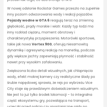
W nowej odsłonie Rockstar Games przeszło na zupełnie
inny poziom odwzorowania wody i reakcji pojazdów.
Pojazdy wodne w GTA 6
reagują teraz na zmienną
głębokość, prądy morskie i wiatr. Każdy typ łodzi ma
inny rozkład ciężaru, moment obrotowy i
charakterystykę przyspieszenia. Motorówki sportowe,
takie jak nowa
Vortex 900
, oferują niesamowitą
dynamikę i agresywną reakcję na manetkę, podczas
gdy większe jachty zapewniają płynność i stabilność
nawet przy wysokim zafalowaniu.
Zwiększona liczba detali wizualnych, jak chlapnięcia
wody, efekt mokrej kamery czy realistyczne ślady po
śrubie napędowej, sprawia, że rejs po wybrzeżu Vice
City staje się prawdziwym doświadczeniem wizualnym.
Nie jest to już tylko środek lokomocji – to integralna
część ekosystemu gry, pozwalająca na transport,
ucieczki przed policją czy spontaniczne rajdy po