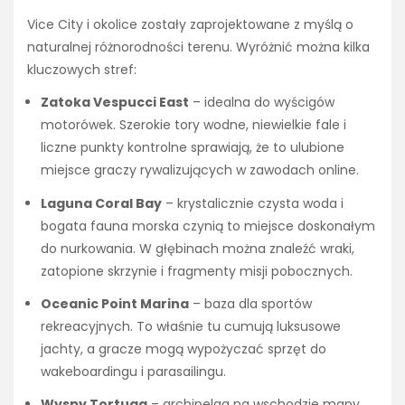
Vice City i okolice zostały zaprojektowane z myślą o
naturalnej różnorodności terenu. Wyróżnić można kilka
kluczowych stref:
Zatoka Vespucci East
– idealna do wyścigów
motorówek. Szerokie tory wodne, niewielkie fale i
liczne punkty kontrolne sprawiają, że to ulubione
miejsce graczy rywalizujących w zawodach online.
Laguna Coral Bay
– krystalicznie czysta woda i
bogata fauna morska czynią to miejsce doskonałym
do nurkowania. W głębinach można znaleźć wraki,
zatopione skrzynie i fragmenty misji pobocznych.
Oceanic Point Marina
– baza dla sportów
rekreacyjnych. To właśnie tu cumują luksusowe
jachty, a gracze mogą wypożyczać sprzęt do
wakeboardingu i parasailingu.
Wyspy Tortuga
– archipelag na wschodzie mapy,