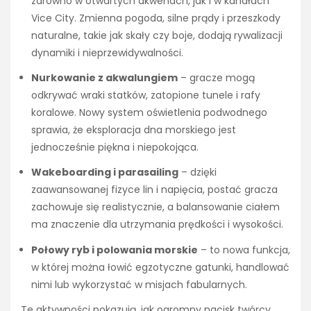
zarówno w otwartych akwenach, jak i w kanałach
Vice City. Zmienna pogoda, silne prądy i przeszkody
naturalne, takie jak skały czy boje, dodają rywalizacji
dynamiki i nieprzewidywalności.
Nurkowanie z akwalungiem
– gracze mogą
odkrywać wraki statków, zatopione tunele i rafy
koralowe. Nowy system oświetlenia podwodnego
sprawia, że eksploracja dna morskiego jest
jednocześnie piękna i niepokojąca.
Wakeboarding i parasailing
– dzięki
zaawansowanej fizyce lin i napięcia, postać gracza
zachowuje się realistycznie, a balansowanie ciałem
ma znaczenie dla utrzymania prędkości i wysokości.
Połowy ryb i polowania morskie
– to nowa funkcja,
w której można łowić egzotyczne gatunki, handlować
nimi lub wykorzystać w misjach fabularnych.
Te aktywności pokazują, jak ogromny nacisk twórcy