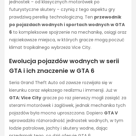
jednostek – od klasycznych motorówek po
futurystyczne skutery – czynią z tego aspektu gry
prawdziwą perełkę technologiczną. Ten
przewodnik
po pojazdach wodnych i sportach wodnych w GTA
6
to kompleksowe spojrzenie na mechanikę, osiągi oraz
najciekawsze miejsca, w których gracze mogą poczuć
klimat tropikalnego wybrzeża Vice City.
Ewolucja pojazdów wodnych w serii
GTA i ich znaczenie w GTA 6
Seria Grand Theft Auto od zawsze rozwijała się w
kierunku coraz większego realizmu i immersji. Już w
GTA: Vice City
gracze po raz pierwszy mogli zasiąść za
sterami motorówek i żaglówek, jednak mechanika tych
pojazdów była mocno uproszczona. Dopiero
GTA V
wprowadziło różnorodność jednostek wodnych, w tym
łodzie patrolowe, jachty i skutery wodne, dając
przedsmak tego, co dziś oferuje GTA 6.