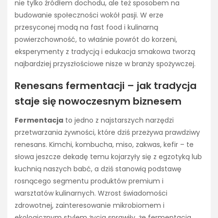
nie tylko źródłem dochodu, ale też sposobem na
budowanie społeczności wokół pasji. W erze
przesyconej modą na fast food i kulinarną
powierzchowność, to właśnie powrót do korzeni,
eksperymenty z tradycją i edukacja smakowa tworzą
najbardziej przyszłościowe nisze w branży spożywczej.
Renesans fermentacji – jak tradycja
staje się nowoczesnym biznesem
Fermentacja
to jedno z najstarszych narzędzi
przetwarzania żywności, które dziś przeżywa prawdziwy
renesans. Kimchi, kombucha, miso, zakwas, kefir – te
słowa jeszcze dekadę temu kojarzyły się z egzotyką lub
kuchnią naszych babć, a dziś stanowią podstawę
rosnącego segmentu produktów premium i
warsztatów kulinarnych. Wzrost świadomości
zdrowotnej, zainteresowanie mikrobiomem i
ekologicznym stylem życia sprawiły, że fermentacja