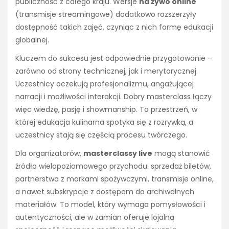
publiczność z całego kraju. Wersje
na żywo online
(transmisje streamingowe) dodatkowo rozszerzyły
dostępność takich zajęć, czyniąc z nich formę edukacji
globalnej.
Kluczem do sukcesu jest odpowiednie przygotowanie –
zarówno od strony technicznej, jak i merytorycznej.
Uczestnicy oczekują profesjonalizmu, angażującej
narracji i możliwości interakcji. Dobry masterclass łączy
więc wiedzę, pasję i showmanship. To przestrzeń, w
której edukacja kulinarna spotyka się z rozrywką, a
uczestnicy stają się częścią procesu twórczego.
Dla organizatorów,
masterclassy live
mogą stanowić
źródło wielopoziomowego przychodu: sprzedaż biletów,
partnerstwa z markami spożywczymi, transmisje online,
a nawet subskrypcje z dostępem do archiwalnych
materiałów. To model, który wymaga pomysłowości i
autentyczności, ale w zamian oferuje lojalną