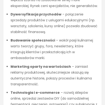
większa szansa na zbudowanie silnej marki
eksperckiej. Rynek ceni specjalistów, nie generalistów.
Dywersyfikacja przychodów
– połączenie
sprzedaży produktów z usługami edukacyjnymi (np.
warsztaty, szkolenia, kursy online) pozwala zbudować
stabilność finansową.
Budowanie społeczności
– wokół pasji kulinarnej
warto tworzyć grupy, fora, newslettery, które
integrują klientów i przekształcają ich w
ambasadorów marki.
Marketing oparty na wartościach
– zamiast
reklamy produktowej, skuteczniejsze okazują się
autentyczne historie, pokazy procesów i kulinarna
transparentność.
Technologia i e-commerce
– rozwój sklepów
online, sprzedaż zestawów DIY (do samodzielnej
fermentacji, pieczenia, gotowania) czy subskrypcje z