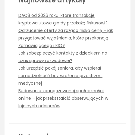
Najnowsze artykuły
DAC8 od 2026 roku: które transakcje
kryptowalutowe giełdy przekażą fiskusowi?
Odrzucenie oferty za rażąco niską cenę – jak
przygotować wyjaśnienia, które przekonają
Zamawiającego i KIO?
Jak zabezpieczyć kontakty z dzieckiem na
czas sprawy rozwodowej?
Jak urządzić pokój seniora, aby wspierał
samodzielność bez wrażenia przestrzeni
medycznej
Budowanie zaangażowanej społeczności
online – jak przekształcić obserwujących w
lojalnych odbiorców