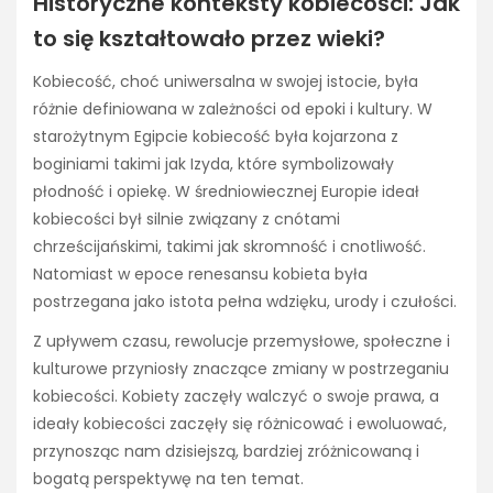
Historyczne konteksty kobiecości: Jak
to się kształtowało przez wieki?
Kobiecość, choć uniwersalna w swojej istocie, była
różnie definiowana w zależności od epoki i kultury. W
starożytnym Egipcie kobiecość była kojarzona z
boginiami takimi jak Izyda, które symbolizowały
płodność i opiekę. W średniowiecznej Europie ideał
kobiecości był silnie związany z cnótami
chrześcijańskimi, takimi jak skromność i cnotliwość.
Natomiast w epoce renesansu kobieta była
postrzegana jako istota pełna wdzięku, urody i czułości.
Z upływem czasu, rewolucje przemysłowe, społeczne i
kulturowe przyniosły znaczące zmiany w postrzeganiu
kobiecości. Kobiety zaczęły walczyć o swoje prawa, a
ideały kobiecości zaczęły się różnicować i ewoluować,
przynosząc nam dzisiejszą, bardziej zróżnicowaną i
bogatą perspektywę na ten temat.