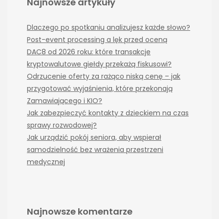
Najnowsze artykuły
Dlaczego po spotkaniu analizujesz każde słowo?
Post-event processing a lęk przed oceną
DAC8 od 2026 roku: które transakcje
kryptowalutowe giełdy przekażą fiskusowi?
Odrzucenie oferty za rażąco niską cenę – jak
przygotować wyjaśnienia, które przekonają
Zamawiającego i KIO?
Jak zabezpieczyć kontakty z dzieckiem na czas
sprawy rozwodowej?
Jak urządzić pokój seniora, aby wspierał
samodzielność bez wrażenia przestrzeni
medycznej
Najnowsze komentarze