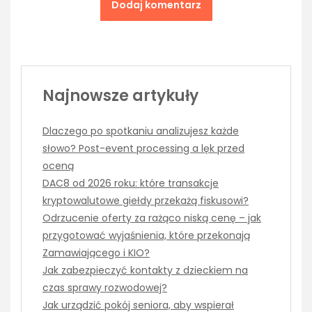
Najnowsze artykuły
Dlaczego po spotkaniu analizujesz każde
słowo? Post-event processing a lęk przed
oceną
DAC8 od 2026 roku: które transakcje
kryptowalutowe giełdy przekażą fiskusowi?
Odrzucenie oferty za rażąco niską cenę – jak
przygotować wyjaśnienia, które przekonają
Zamawiającego i KIO?
Jak zabezpieczyć kontakty z dzieckiem na
czas sprawy rozwodowej?
Jak urządzić pokój seniora, aby wspierał