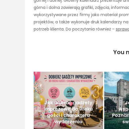
górnej i dolnej. Główny kalendarz prezentuje dn
górna i dolna zawierają grafiki, zdjęcia, inform
wykorzystywane przez firmy jako materiał prom
projektów, a także wykonuje druk kalendarzy n
potrzeb klienta. Do poczytania również –
sprawd
You m
Jak dobrać gadżety
J
imprezowe do wieku
wsp
gości i charakteru
Poznan
wydarzenia
sw