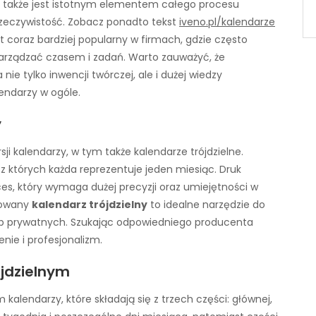
ch także jest istotnym elementem całego procesu
 rzeczywistość. Zobacz ponadto tekst
iveno.pl/kalendarze
t coraz bardziej popularny w firmach, gdzie często
j zarządzać czasem i zadań. Warto zauważyć, że
ie tylko inwencji twórczej, ale i dużej wiedzy
endarzy w ogóle.
y
ji kalendarzy, w tym także kalendarze trójdzielne.
, z których każda reprezentuje jeden miesiąc. Druk
es, który wymaga dużej precyzji oraz umiejętności w
towany
kalendarz trójdzielny
to idealne narzędzie do
osób prywatnych. Szukając odpowiedniego producenta
nie i profesjonalizm.
jdzielnym
kalendarzy, które składają się z trzech części: głównej,