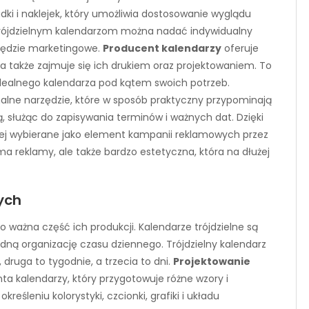
adki i naklejek, który umożliwia dostosowanie wyglądu
e trójdzielnym kalendarzom można nadać indywidualny
zędzie marketingowe.
Producent kalendarzy
oferuje
a także zajmuje się ich drukiem oraz projektowaniem. To
 idealnego kalendarza pod kątem swoich potrzeb.
nalne narzędzie, które w sposób praktyczny przypominają
, służąc do zapisywania terminów i ważnych dat. Dzięki
ej wybierane jako element kampanii reklamowych przez
ma reklamy, ale także bardzo estetyczna, która na dłużej
ych
o ważna część ich produkcji. Kalendarze trójdzielne są
ną organizację czasu dziennego. Trójdzielny kalendarz
, druga to tygodnie, a trzecia to dni.
Projektowanie
ta kalendarzy, który przygotowuje różne wzory i
eśleniu kolorystyki, czcionki, grafiki i układu