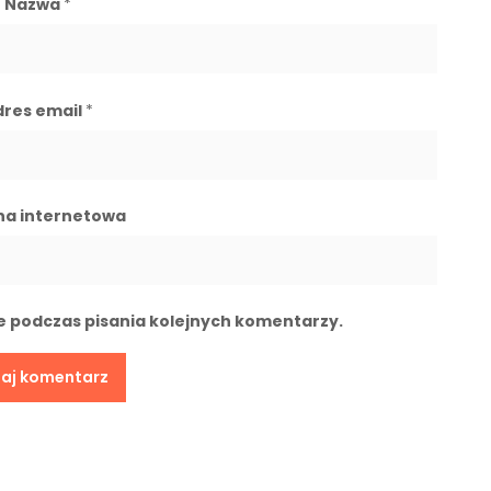
Nazwa
*
dres email
*
na internetowa
e podczas pisania kolejnych komentarzy.