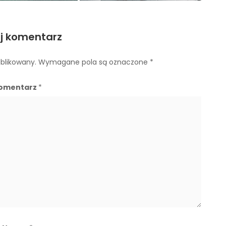
j komentarz
ublikowany.
Wymagane pola są oznaczone
*
omentarz
*