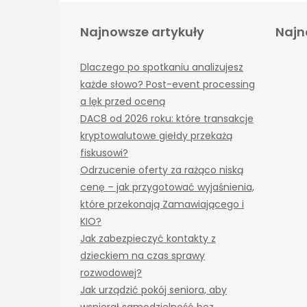
Najnowsze artykuły
Najn
Dlaczego po spotkaniu analizujesz
każde słowo? Post-event processing
a lęk przed oceną
DAC8 od 2026 roku: które transakcje
kryptowalutowe giełdy przekażą
fiskusowi?
Odrzucenie oferty za rażąco niską
cenę – jak przygotować wyjaśnienia,
które przekonają Zamawiającego i
KIO?
Jak zabezpieczyć kontakty z
dzieckiem na czas sprawy
rozwodowej?
Jak urządzić pokój seniora, aby