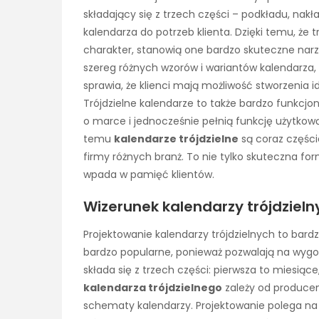
składający się z trzech części – podkładu, nakł
kalendarza do potrzeb klienta. Dzięki temu, ż
charakter, stanowią one bardzo skuteczne nar
szereg różnych wzorów i wariantów kalendarza, 
sprawia, że klienci mają możliwość stworzenia
Trójdzielne kalendarze to także bardzo funkcjo
o marce i jednocześnie pełnią funkcję użytkową
temu
kalendarze trójdzielne
są coraz części
firmy różnych branż. To nie tylko skuteczna for
wpada w pamięć klientów.
Wizerunek kalendarzy trójdzieln
Projektowanie kalendarzy trójdzielnych to bardz
bardzo popularne, ponieważ pozwalają na wygod
składa się z trzech części: pierwsza to miesiące
kalendarza trójdzielnego
zależy od producen
schematy kalendarzy. Projektowanie polega na okr