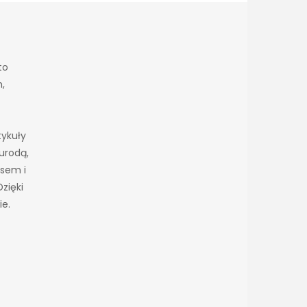
to
h,
tykuły
urodą,
esem i
zięki
ie.