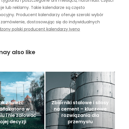
i tygodnia i poszczególne dni miesiąca, natomiast części
acje lub reklamy. Takie kalendarze są często
ocyjny. Producent kalendarzy oferuje szeroki wybór
a zamówienie, dostosowując się do indywidualnych
zony polski producent kalendarzy Iveno
ay also like
ak znaleźć
Zbiorniki stalowe i silosy
ółlokatora w
na cement – kluczowe
iu i nie żałować
rozwiązania dla
ojej decyzji
przemysłu