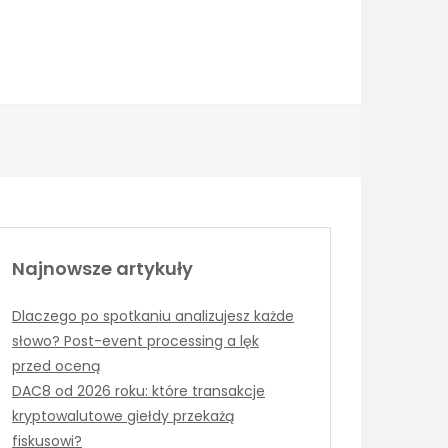
Najnowsze artykuły
Dlaczego po spotkaniu analizujesz każde
słowo? Post-event processing a lęk
przed oceną
DAC8 od 2026 roku: które transakcje
kryptowalutowe giełdy przekażą
fiskusowi?