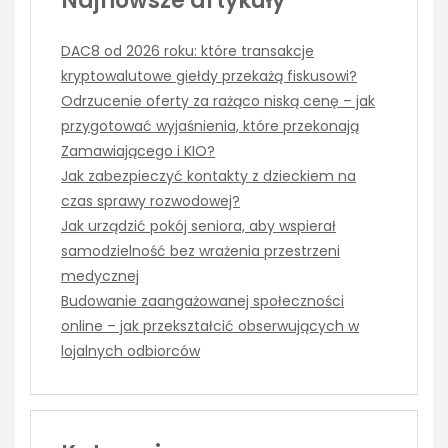
Najnowsze artykuły
DAC8 od 2026 roku: które transakcje
kryptowalutowe giełdy przekażą fiskusowi?
Odrzucenie oferty za rażąco niską cenę – jak
przygotować wyjaśnienia, które przekonają
Zamawiającego i KIO?
Jak zabezpieczyć kontakty z dzieckiem na
czas sprawy rozwodowej?
Jak urządzić pokój seniora, aby wspierał
samodzielność bez wrażenia przestrzeni
medycznej
Budowanie zaangażowanej społeczności
online – jak przekształcić obserwujących w
lojalnych odbiorców