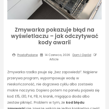
Zmywarka pokazuje błąd na
wyświetlaczu – jak odczytywać
kody awarii
ProstoPodane
14 Czerwca, 2026
Dom I Ogród
Article
Zmywarka rzadko psuje się „bez zapowiedzi”. Najpierw
przerywa program, wypompowuje wodę w
nieskończoność, nie dogrzewa cyklu albo zostawia
mokre naczynia. Dopiero potem na panelu pojawia się
kod: E15, i30, F4, F8, H, kranik, migająca dioda albo
zestaw piknięć. Problem w tym, że
kod błędu
zmywarki
nie zawsze wskazuje jedną konkretną część