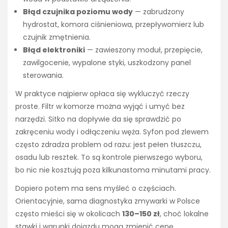
Błąd czujnika poziomu wody
— zabrudzony
hydrostat, komora ciśnieniowa, przepływomierz lub
czujnik zmętnienia.
Błąd elektroniki
— zawieszony moduł, przepięcie,
zawilgocenie, wypalone styki, uszkodzony panel
sterowania.
W praktyce najpierw opłaca się wykluczyć rzeczy
proste. Filtr w komorze można wyjąć i umyć bez
narzędzi. Sitko na dopływie da się sprawdzić po
zakręceniu wody i odłączeniu węża. Syfon pod zlewem
często zdradza problem od razu: jest pełen tłuszczu,
osadu lub resztek. To są kontrole pierwszego wyboru,
bo nic nie kosztują poza kilkunastoma minutami pracy.
Dopiero potem ma sens myśleć o częściach.
Orientacyjnie, sama diagnostyka zmywarki w Polsce
często mieści się w okolicach
130–150 zł
, choć lokalne
stawki i warunki dojazdu mogą zmienić cenę.