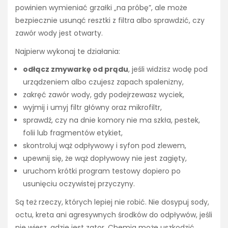
powinien wymieniać grzałki „na próbę”, ale może
bezpiecznie usunąć resztki z filtra albo sprawdzić, czy
zawór wody jest otwarty.
Najpierw wykonaj te działania:
odłącz zmywarkę od prądu
, jeśli widzisz wodę pod
urządzeniem albo czujesz zapach spalenizny,
zakręć zawór wody, gdy podejrzewasz wyciek,
wyjmij i umyj filtr główny oraz mikrofiltr,
sprawdź, czy na dnie komory nie ma szkła, pestek,
folii lub fragmentów etykiet,
skontroluj wąż odpływowy i syfon pod zlewem,
upewnij się, że wąż dopływowy nie jest zagięty,
uruchom krótki program testowy dopiero po
usunięciu oczywistej przyczyny.
Są też rzeczy, których lepiej nie robić. Nie dosypuj sody,
octu, kreta ani agresywnych środków do odpływów, jeśli
nie wiesz, gdzie jest zator. Chemia może uszkodzić