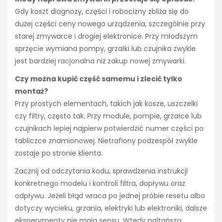
Gdy koszt diagnozy, części i robocizny zbliża się do
dużej części ceny nowego urządzenia, szczególnie przy
starej zmywarce i drogiej elektronice. Przy młodszym
sprzęcie wymiana pompy, grzałki lub czujnika zwykle
jest bardziej racjonalna niż zakup nowej zmywarki.
Czy można kupić część samemu i zlecić tylko
montaż?
Przy prostych elementach, takich jak kosze, uszczelki
czy filtry, często tak. Przy module, pompie, grzałce lub
czujnikach lepiej najpierw potwierdzić numer części po
tabliczce znamionowej. Nietrafiony podzespół zwykle
zostaje po stronie klienta.
Zacznij od odczytania kodu, sprawdzenia instrukcji
konkretnego modelu i kontroli filtra, dopływu oraz
odpływu. Jeżeli błąd wraca po jednej próbie resetu albo
dotyczy wycieku, grzania, elektryki lub elektroniki, dalsze
eksperymenty nie mają sensu. Wtedy najtańszą