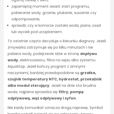
ogólną tabelę z sieci,
zapamiętaj moment awarii: start programu,
pobieranie wody, grzanie, płukanie, suszenie czy
odpompowanie,
sprawdź, czy w komorze została woda, piana, osad
lub wyciek pod urządzeniem.
To ostatnie często decyduje o kierunku diagnozy. Jeżeli
zmywarka zatrzymuje się po kilku minutach i nie
pobiera wody, podejrzenie idzie w stronę
dopływu
wody
, elektrozaworu, filtra na wężu albo systemu
AquaStop. Jeżeli kończy program z zimnymi
naczyniami, bardziej prawdopodobne są
grzałka,
czujnik temperatury NTC, hydrostat, przekaźnik
albo moduł sterujący
. Jeżeli na dnie stoi brudna
woda, najpierw sprawdza się
filtry, pompę
odpływową, wąż odpływowy i syfon
.
Nie każdy komunikat oznacza drogą naprawę. Symbol
kranika potrafi pojawić się po zakręceniu zaworu,