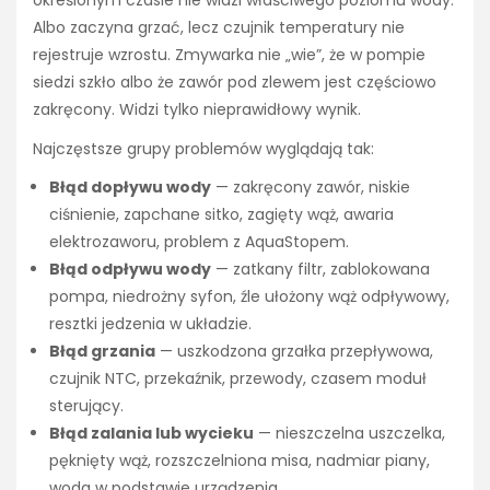
Albo zaczyna grzać, lecz czujnik temperatury nie
rejestruje wzrostu. Zmywarka nie „wie”, że w pompie
siedzi szkło albo że zawór pod zlewem jest częściowo
zakręcony. Widzi tylko nieprawidłowy wynik.
Najczęstsze grupy problemów wyglądają tak:
Błąd dopływu wody
— zakręcony zawór, niskie
ciśnienie, zapchane sitko, zagięty wąż, awaria
elektrozaworu, problem z AquaStopem.
Błąd odpływu wody
— zatkany filtr, zablokowana
pompa, niedrożny syfon, źle ułożony wąż odpływowy,
resztki jedzenia w układzie.
Błąd grzania
— uszkodzona grzałka przepływowa,
czujnik NTC, przekaźnik, przewody, czasem moduł
sterujący.
Błąd zalania lub wycieku
— nieszczelna uszczelka,
pęknięty wąż, rozszczelniona misa, nadmiar piany,
woda w podstawie urządzenia.