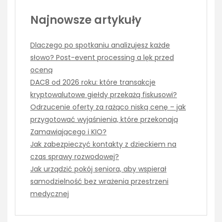
Najnowsze artykuły
Dlaczego po spotkaniu analizujesz każde
słowo? Post-event processing a lęk przed
oceną
DAC8 od 2026 roku: które transakcje
kryptowalutowe giełdy przekażą fiskusowi?
Odrzucenie oferty za rażąco niską cenę – jak
przygotować wyjaśnienia, które przekonają
Zamawiającego i KIO?
Jak zabezpieczyć kontakty z dzieckiem na
czas sprawy rozwodowej?
Jak urządzić pokój seniora, aby wspierał
samodzielność bez wrażenia przestrzeni
medycznej