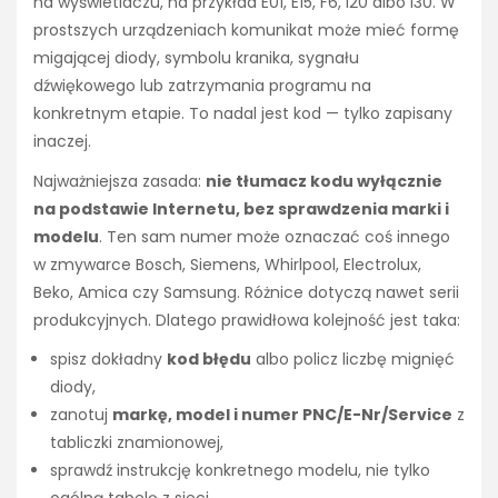
na wyświetlaczu, na przykład E01, E15, F6, i20 albo i30. W
prostszych urządzeniach komunikat może mieć formę
migającej diody, symbolu kranika, sygnału
dźwiękowego lub zatrzymania programu na
konkretnym etapie. To nadal jest kod — tylko zapisany
inaczej.
Najważniejsza zasada:
nie tłumacz kodu wyłącznie
na podstawie Internetu, bez sprawdzenia marki i
modelu
. Ten sam numer może oznaczać coś innego
w zmywarce Bosch, Siemens, Whirlpool, Electrolux,
Beko, Amica czy Samsung. Różnice dotyczą nawet serii
produkcyjnych. Dlatego prawidłowa kolejność jest taka:
spisz dokładny
kod błędu
albo policz liczbę mignięć
diody,
zanotuj
markę, model i numer PNC/E-Nr/Service
z
tabliczki znamionowej,
sprawdź instrukcję konkretnego modelu, nie tylko