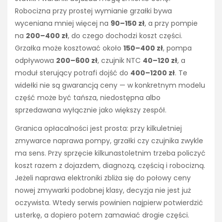
Robocizna przy prostej wymianie grzałki bywa
wyceniana mniej więcej na
90–150 zł
, a przy pompie
na
200–400 zł
, do czego dochodzi koszt części.
Grzałka może kosztować około
150–400 zł
, pompa
odpływowa
200–600 zł
, czujnik NTC
40–120 zł
, a
moduł sterujący potrafi dojść do
400–1200 zł
. Te
widełki nie są gwarancją ceny — w konkretnym modelu
część może być tańsza, niedostępna albo
sprzedawana wyłącznie jako większy zespół.
Granica opłacalności jest prosta: przy kilkuletniej
zmywarce naprawa pompy, grzałki czy czujnika zwykle
ma sens. Przy sprzęcie kilkunastoletnim trzeba policzyć
koszt razem z dojazdem, diagnozą, częścią i robocizną.
Jeżeli naprawa elektroniki zbliża się do połowy ceny
nowej zmywarki podobnej klasy, decyzja nie jest już
oczywista. Wtedy serwis powinien najpierw potwierdzić
usterkę, a dopiero potem zamawiać drogie części.