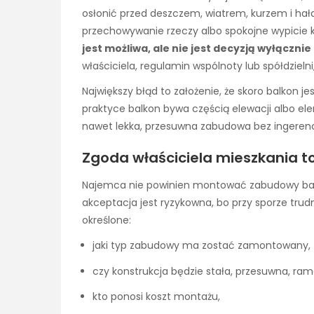
osłonić przed deszczem, wiatrem, kurzem i hała
przechowywanie rzeczy albo spokojne wypicie 
jest możliwa, ale nie jest decyzją wyłączni
właściciela, regulamin wspólnoty lub spółdziel
Największy błąd to założenie, że skoro balkon j
praktyce balkon bywa częścią elewacji albo 
nawet lekka, przesuwna zabudowa bez ingeren
Zgoda właściciela mieszkania 
Najemca nie powinien montować zabudowy ba
akceptacja jest ryzykowna, bo przy sporze trud
określone:
jaki typ zabudowy ma zostać zamontowany,
czy konstrukcja będzie stała, przesuwna, r
kto ponosi koszt montażu,