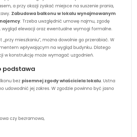
sem, a przy okazji zyskać miejsce na suszenie prania,
kawy.
Zabudowa balkonu w lokalu wynajmowanym
e najemcy
. Trzeba uwzględnić umowę najmu, zgodę
ni, wygląd elewacji oraz ewentualne wymogi formalne.
est „przy mieszkaniu”, można dowolnie go przerabiać. W
elementem wpływającym na wygląd budynku. Dlatego
cji w konstrukcję może wymagać uzgodnień.
to podstawa
lkonu bez
pisemnej zgody właściciela lokalu
. Ustna
no udowodnić jej zakres. W zgodzie powinno być jasno
amowa czy bezramowa,