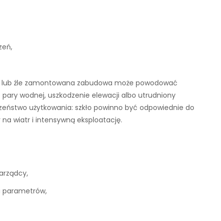
zeń,
rana lub źle zamontowana zabudowa może powodować
e pary wodnej, uszkodzenie elewacji albo utrudniony
czeństwo użytkowania: szkło powinno być odpowiednie do
a wiatr i intensywną eksploatację.
zarządcy,
a parametrów,