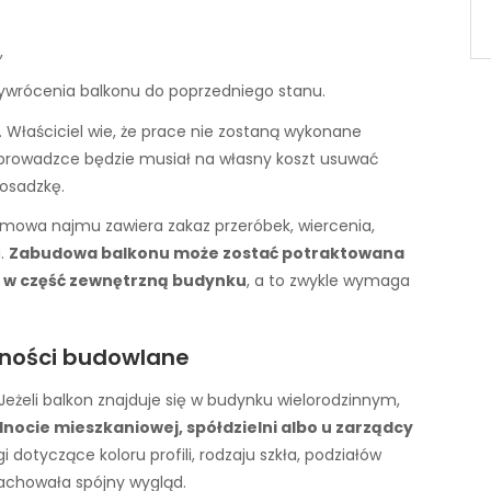
,
wrócenia balkonu do poprzedniego stanu.
 Właściciel wie, że prace nie zostaną wykonane
yprowadzce będzie musiał na własny koszt usuwać
posadzkę.
mowa najmu zawiera zakaz przeróbek, wiercenia,
u.
Zabudowa balkonu może zostać potraktowana
a w część zewnętrzną budynku
, a to zwykle wymaga
alności budowlane
eżeli balkon znajduje się w budynku wielorodzinnym,
nocie mieszkaniowej, spółdzielni albo u zarządcy
dotyczące koloru profili, rodzaju szkła, podziałów
zachowała spójny wygląd.