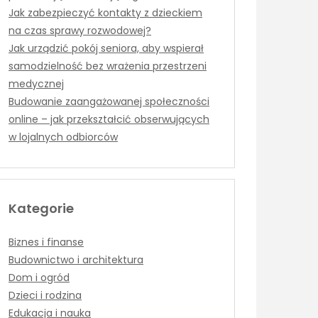
Jak zabezpieczyć kontakty z dzieckiem
na czas sprawy rozwodowej?
Jak urządzić pokój seniora, aby wspierał
samodzielność bez wrażenia przestrzeni
medycznej
Budowanie zaangażowanej społeczności
online – jak przekształcić obserwujących
w lojalnych odbiorców
Kategorie
Biznes i finanse
Budownictwo i architektura
Dom i ogród
Dzieci i rodzina
Edukacja i nauka