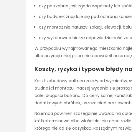
czy potrzebna jest zgoda wspólnoty lub spółdz
czy budynek znajduje się pod ochroną konse
czy montaż nie naruszy izolacji, elewacji, bal
czy wykonawca bierze odpowiedzialność za 
W przypadku wynajmowanego mieszkania najlepie
albo przynajmniej pisemnie upoważnił najemcę 
Koszty, ryzyka i typowe błędy 
Koszt zabudowy balkonu zależy od wymiarów, syst
trudności montażu. Inaczej wycenia się prost
całej długości balkonu. Do ceny samej konstru
dodatkowych obróbek, uszczelnień oraz ewen
Najemca powinien szczególnie uważać na opłaca
krótkoterminowa albo właściciel nie chce rozl
którego nie da się odzyskać. Rozsądnym rozwiąz