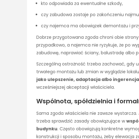
kto odpowiada za ewentualne szkody,
czy zabudowa zostaje po zakończeniu najmu
czy najemca ma obowiązek demontażu i przy
Dobrze przygotowana zgoda chroni obie strony.
przypadkowo, a najemca nie ryzykuje, że po w
zabudowę, naprawiać ściany, balustradę albo 
Szczególną ostrożność trzeba zachować, gdy u
trwałego montażu lub zmian w wyglądzie lokal
jako ulepszenie, adaptacja albo ingerencj
wcześniejszej akceptacji właściciela.
Wspólnota, spółdzielnia i form
Sama zgoda właściciela nie zawsze wystarcza. J
trzeba sprawdzić zasady obowiązujące w
wspól
budynku
. Często obowiązują konkretne wymogi 
konstrukcji i sposobu montażu, żeby elewacja 