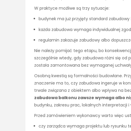
W praktyce możliwe są trzy sytuacje:
budynek ma już przyjęty standard zabudowy b
każda zabudowa wymaga indywidualnej zgody 
regulamin zakazuje zabudowy albo dopuszcza
Nie należy pomijać tego etapu, bo konsekwenc
szczególnie wtedy, gdy zabudowa różni się od 
została zamontowana bez wymaganej uchwały c
Osobną kwestią są formalności budowlane. Prz
znaczenie ma to, czy zabudowa ingeruje w kons
trwale związana z obiektem albo wpływa na b
zabudowa balkonu zawsze wymaga albo ni
budynku, zakresu prac, lokalnych interpretacji
Przed zamówieniem wykonawcy warto więc usta
czy zarządca wymaga projektu lub rysunku t