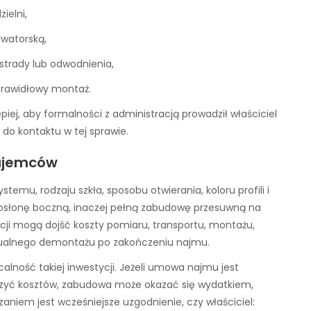
ielni,
rwatorską,
ustrady lub odwodnienia,
prawidłowy montaż.
j, aby formalności z administracją prowadził właściciel
do kontaktu w tej sprawie.
najemców
emu, rodzaju szkła, sposobu otwierania, koloru profili i
ą osłonę boczną, inaczej pełną zabudowę przesuwną na
kcji mogą dojść koszty pomiaru, transportu, montażu,
tualnego demontażu po zakończeniu najmu.
lność takiej inwestycji. Jeżeli umowa najmu jest
iczyć kosztów, zabudowa może okazać się wydatkiem,
aniem jest wcześniejsze uzgodnienie, czy właściciel: