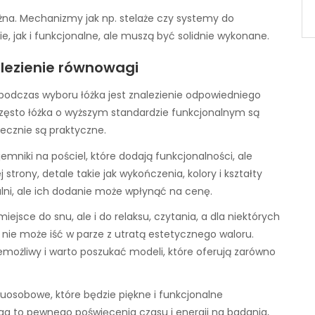
ażna. Mechanizmy jak np. stelaże czy systemy do
 jak i funkcjonalne, ale muszą być solidnie wykonane.
alezienie równowagi
odczas wyboru łóżka jest znalezienie odpowiedniego
Często łóżka o wyższym standardzie funkcjonalnym są
iecznie są praktyczne.
mniki na pościel, które dodają funkcjonalności, ale
strony, detale takie jak wykończenia, kolory i kształty
ni, ale ich dodanie może wpłynąć na cenę.
iejsce do snu, ale i do relaksu, czytania, a dla niektórych
 nie może iść w parze z utratą estetycznego waloru.
niemożliwy i warto poszukać modeli, które oferują zarówno
wuosobowe, które będzie piękne i funkcjonalne
ga to pewnego poświęcenia czasu i energii na badania,