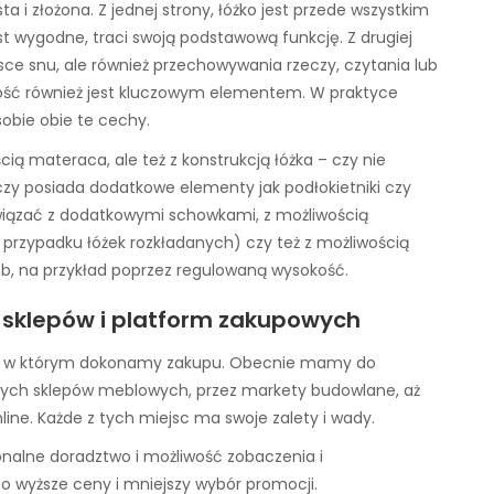
a i złożona. Z jednej strony, łóżko jest przede wszystkim
est wygodne, traci swoją podstawową funkcję. Z drugiej
ejsce snu, ale również przechowywania rzeczy, czytania lub
zność również jest kluczowym elementem. W praktyce
sobie obie te cechy.
ią materaca, ale też z konstrukcją łóżka – czy nie
o, czy posiada dodatkowe elementy jak podłokietniki czy
iązać z dodatkowymi schowkami, z możliwością
w przypadku łóżek rozkładanych) czy też z możliwością
b, na przykład poprzez regulowaną wysokość.
e sklepów i platform zakupowych
sce, w którym dokonamy zakupu. Obecnie mamy do
yjnych sklepów meblowych, przez markety budowlane, aż
ine. Każde z tych miejsc ma swoje zalety i wady.
jonalne doradztwo i możliwość zobaczenia i
o wyższe ceny i mniejszy wybór promocji.