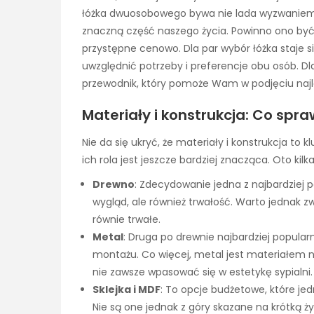
łóżka dwuosobowego bywa nie lada wyzwaniem.
znaczną część naszego życia. Powinno ono być 
przystępne cenowo. Dla par wybór łóżka staje 
uwzględnić potrzeby i preferencje obu osób. 
przewodnik, który pomoże Wam w podjęciu najle
Materiały i konstrukcja: Co spraw
Nie da się ukryć, że materiały i konstrukcja t
ich rola jest jeszcze bardziej znacząca. Oto k
Drewno
: Zdecydowanie jedna z najbardziej p
wygląd, ale również trwałość. Warto jednak z
równie trwałe.
Metal
: Druga po drewnie najbardziej popularn
montażu. Co więcej, metal jest materiałem 
nie zawsze wpasować się w estetykę sypialni.
Sklejka i MDF
: To opcje budżetowe, które je
Nie są one jednak z góry skazane na krótką ż