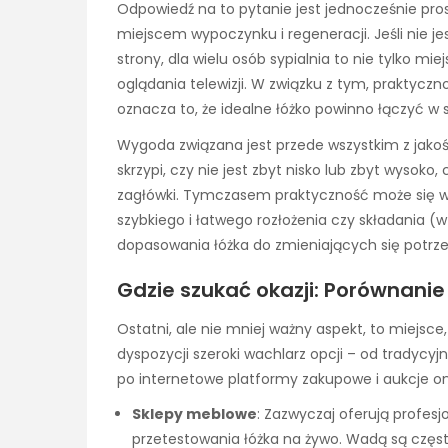
Odpowiedź na to pytanie jest jednocześnie prost
miejscem wypoczynku i regeneracji. Jeśli nie j
strony, dla wielu osób sypialnia to nie tylko mi
oglądania telewizji. W związku z tym, praktyc
oznacza to, że idealne łóżko powinno łączyć w 
Wygoda związana jest przede wszystkim z jakośc
skrzypi, czy nie jest zbyt nisko lub zbyt wysok
zagłówki. Tymczasem praktyczność może się w
szybkiego i łatwego rozłożenia czy składania (
dopasowania łóżka do zmieniających się potrze
Gdzie szukać okazji: Porównani
Ostatni, ale nie mniej ważny aspekt, to miej
dyspozycji szeroki wachlarz opcji – od tradyc
po internetowe platformy zakupowe i aukcje onl
Sklepy meblowe
: Zazwyczaj oferują profes
przetestowania łóżka na żywo. Wadą są częst