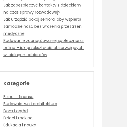
Jak zabezpieczyć kontakty z dzieckiem
na czas sprawy rozwodowej?
Jak urządzić pokój seniora, aby wspierał
samodzielność bez wrażenia przestrzeni
medycznej
Budowanie zaangażowanej społeczności
online – jak przekształcić obserwujących
w lojalnych odbiorców
Kategorie
Biznes i finanse
Budownictwo i architektura
Dom i ogród
Dzieci i rodzina
Edukacja i nauka