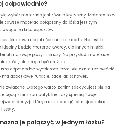
ej odpowiednie?
 tyle wybór materaca jest równie krytyczny. Materac to w
ie zawsze materac dołączony do łóżka jest tym
ć uwagę na kilka aspektów:
st kluczowa dla jakości snu i komfortu. Nie jest to
 idealny będzie materac twardy, dla innych miękki.
ateriał ma swoje plusy i minusy. Na przykład, materace
eniczności, ale mogą być droższe.
uszą odpowiadać wymiarom łóżka. Ale warto też zwrócić
o ma dodatkowe funkcje, takie jak schowek.
nie związane. Dlatego warto, zanim zdecydujesz się na
ce będą z nim kompatybilne i czy spełnią Twoje
jszych decyzji, którą musisz podjąć, planując zakup
i testy.
można je połączyć w jednym łóżku?