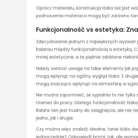
Oprócz materiału, konstrukcja łóżka też jest w
podnoszenia materaca mogą być zarówno tanie,
Funkcjonalność vs estetyka: Zn
Zdecydowanie jednym z największych wyzwań p
balansu między funkcjonalnością a estetyką. 
mniej estetyczne, a te pięknie zdobione niekon
Należy zwrócić uwagę na takie elementy jak poje
mogą wpłynąć na ogólny wygląd łóżka. Z drugiej 
mogą znacząco wpłynąć na atmosferę w sypial
Nie można zapomnieć, że sypialnia to nie tylko m
również do pracy. Dlatego funkcjonalność łóżka
Balans ten jest trudny do osiągnięcia, ale nie 
jedno, jak i drugie.
Czy można więc znaleźć idealne, tanie łóżko d
jednocześnie? Odpowiedź brzmi: tak, ale wyma