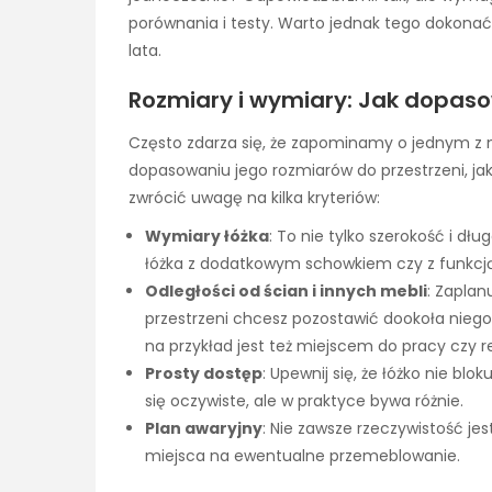
porównania i testy. Warto jednak tego dokonać,
lata.
Rozmiary i wymiary: Jak dopasow
Często zdarza się, że zapominamy o jednym z n
dopasowaniu jego rozmiarów do przestrzeni, jak
zwrócić uwagę na kilka kryteriów:
Wymiary łóżka
: To nie tylko szerokość i dłu
łóżka z dodatkowym schowkiem czy z funkcj
Odległości od ścian i innych mebli
: Zaplan
przestrzeni chcesz pozostawić dookoła niego. T
na przykład jest też miejscem do pracy czy re
Prosty dostęp
: Upewnij się, że łóżko nie bl
się oczywiste, ale w praktyce bywa różnie.
Plan awaryjny
: Nie zawsze rzeczywistość je
miejsca na ewentualne przemeblowanie.