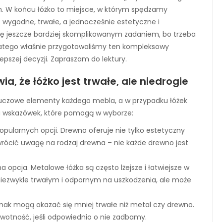
 W końcu łóżko to miejsce, w którym spędzamy
wygodne, trwałe, a jednocześnie estetyczne i
się jeszcze bardziej skomplikowanym zadaniem, bo trzeba
Dlatego właśnie przygotowaliśmy ten kompleksowy
pszej decyzji. Zapraszam do lektury.
ia, że łóżko jest trwałe, ale niedrogie
o kluczowe elementy każdego mebla, a w przypadku łóżek
ilka wskazówek, które pomogą w wyborze:
opularnych opcji. Drewno oferuje nie tylko estetyczny
wrócić uwagę na rodzaj drewna – nie każde drewno jest
a opcja. Metalowe łóżka są często lżejsze i łatwiejsze w
niezwykle trwałym i odpornym na uszkodzenia, ale może
dnak mogą okazać się mniej trwałe niż metal czy drewno.
ywotność, jeśli odpowiednio o nie zadbamy.