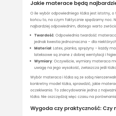
Jakie materace będą najbardzi
O ile wybór odpowiedniego łóżka jest istotny, o
końcu to, na czym faktycznie spędzamy noc. N
najbardziej odpowiednim, dlatego warto zwróci
Twardość
: Odpowiednia twardość materaca je
jednak kwestia jednoznaczna – dla niektórych
Materiał
: Latex, pianka, sprężyny – każdy m
lateksowe są znane z dobrej wentylacji i higi
Wymiary
: Oczywiście, wymiary materaca m
uwagę na jego wysokość, zwłaszcza jeśli łóżk
Wybór materaca i łóżka są ze sobą nierozerwal
konkretny model łóżka, sprawdzić, jakie matera
oczekiwania. To zdecydowanie jedna z najważnie
łóżka. Nie oszczędzaj więc czasu na porównania 
Wygoda czy praktyczność: Czy 