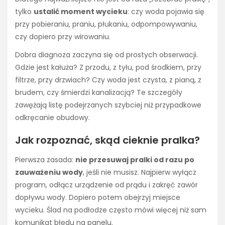
tylko
ustalić moment wycieku
: czy woda pojawia się
przy pobieraniu, praniu, płukaniu, odpompowywaniu,
czy dopiero przy wirowaniu.
Dobra diagnoza zaczyna się od prostych obserwacji.
Gdzie jest kałuża? Z przodu, z tyłu, pod środkiem, przy
filtrze, przy drzwiach? Czy woda jest czysta, z pianą, z
brudem, czy śmierdzi kanalizacją? Te szczegóły
zawężają listę podejrzanych szybciej niż przypadkowe
odkręcanie obudowy.
Jak rozpoznać, skąd cieknie pralka?
Pierwsza zasada:
nie przesuwaj pralki od razu po
zauważeniu wody
, jeśli nie musisz. Najpierw wyłącz
program, odłącz urządzenie od prądu i zakręć zawór
dopływu wody. Dopiero potem obejrzyj miejsce
wycieku. Ślad na podłodze często mówi więcej niż sam
komunikat błędu na panelu.