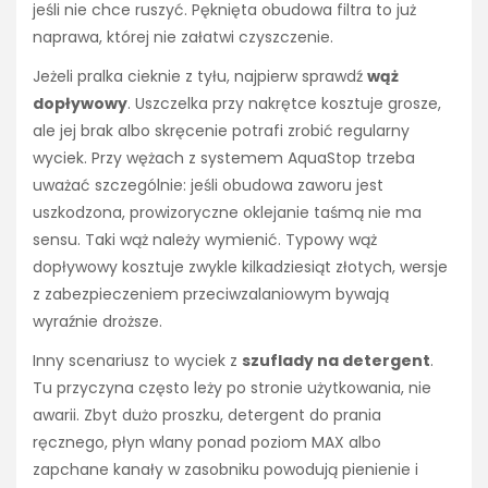
jeśli nie chce ruszyć. Pęknięta obudowa filtra to już
naprawa, której nie załatwi czyszczenie.
Jeżeli pralka cieknie z tyłu, najpierw sprawdź
wąż
dopływowy
. Uszczelka przy nakrętce kosztuje grosze,
ale jej brak albo skręcenie potrafi zrobić regularny
wyciek. Przy wężach z systemem AquaStop trzeba
uważać szczególnie: jeśli obudowa zaworu jest
uszkodzona, prowizoryczne oklejanie taśmą nie ma
sensu. Taki wąż należy wymienić. Typowy wąż
dopływowy kosztuje zwykle kilkadziesiąt złotych, wersje
z zabezpieczeniem przeciwzalaniowym bywają
wyraźnie droższe.
Inny scenariusz to wyciek z
szuflady na detergent
.
Tu przyczyna często leży po stronie użytkowania, nie
awarii. Zbyt dużo proszku, detergent do prania
ręcznego, płyn wlany ponad poziom MAX albo
zapchane kanały w zasobniku powodują pienienie i