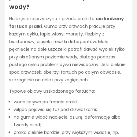
wody?
Najczęstsza przyczyna z przodu pralki to
uszkodzony
fartuch pralki
. Guma przy drzwiach pracuje przy
każdym cyklu, łapie włosy, monety, fiszbiny z
biustonoszy, piasek i resztki detergentów. Małe
pęknięcie na dole uszczelki potrafi dawać wyciek tylko
przy określonym poziomie wody, dlatego podczas
pustego cyklu problem bywa niewidoczny. Jeśli cieknie
spod drzwiczek, obejrzyj fartuch po całym obwodzie,
szczególnie na dole i przy zagięciach.
Typowe objawy uszkodzonego fartucha:
woda spływa po froncie pralki;
wilgoć pojawia się tuż pod drzwiczkami;
na gumie widać nacięcie, dziurę, deformację albo
twardy osad;
pralka cieknie bardziej przy większym wsadzie, np.