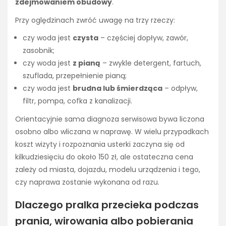
zdejmowaniem obudowy
.
Przy oględzinach zwróć uwagę na trzy rzeczy:
czy woda jest
czysta
– częściej dopływ, zawór,
zasobnik;
czy woda jest
z pianą
– zwykle detergent, fartuch,
szuflada, przepełnienie pianą;
czy woda jest
brudna lub śmierdząca
– odpływ,
filtr, pompa, cofka z kanalizacji.
Orientacyjnie sama diagnoza serwisowa bywa liczona
osobno albo wliczana w naprawę. W wielu przypadkach
koszt wizyty i rozpoznania usterki zaczyna się od
kilkudziesięciu do około 150 zł, ale ostateczna cena
zależy od miasta, dojazdu, modelu urządzenia i tego,
czy naprawa zostanie wykonana od razu.
Dlaczego pralka przecieka podczas
prania, wirowania albo pobierania