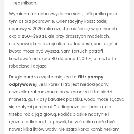
ręcznikach.
Wymiana fartucha zwykle ma sens, jeśli pralka poza
tym działa poprawnie. Orientacyjny koszt takiej
naprawy w 2026 roku często mieści się w granicach
około
250–350 zł
, ale przy droższych modelach,
nietypowej konstrukcji albo trudno dostępnej części
kwota może być wyższa. Sam fartuch potrafi
kosztować od około 80 do ponad 200 zł, a reszta to
robocizna i dojazd.
Drugie bardzo częste miejsce to
filtr pompy
odpływowej
. Jeśli korek filtra jest niedokręcony,
uszczelka zabrudzona albo w komorze filtra siedzi
moneta, guzik czy kawałek plastiku, woda może sączyć
się małymi porcjami. Tu diagnoza jest prosta, ale
trzeba robić ją z głową. Podłóż płaskie naczynie i
ręcznik, odkręcaj filtr powoli, bo w środku może być
nawet kilka litrów wody. Nie szarp korka kombinerkami,