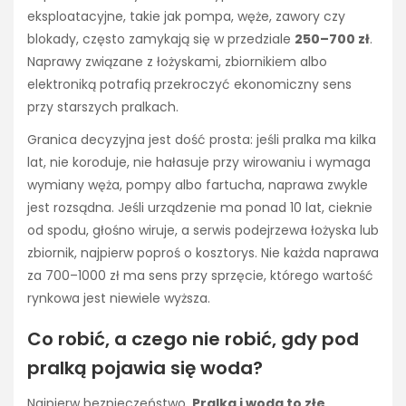
eksploatacyjne, takie jak pompa, węże, zawory czy
blokady, często zamykają się w przedziale
250–700 zł
.
Naprawy związane z łożyskami, zbiornikiem albo
elektroniką potrafią przekroczyć ekonomiczny sens
przy starszych pralkach.
Granica decyzyjna jest dość prosta: jeśli pralka ma kilka
lat, nie koroduje, nie hałasuje przy wirowaniu i wymaga
wymiany węża, pompy albo fartucha, naprawa zwykle
jest rozsądna. Jeśli urządzenie ma ponad 10 lat, cieknie
od spodu, głośno wiruje, a serwis podejrzewa łożyska lub
zbiornik, najpierw poproś o kosztorys. Nie każda naprawa
za 700–1000 zł ma sens przy sprzęcie, którego wartość
rynkowa jest niewiele wyższa.
Co robić, a czego nie robić, gdy pod
pralką pojawia się woda?
Najpierw bezpieczeństwo.
Pralka i woda to złe