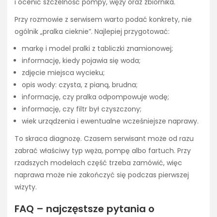
i ocenić szczelność pompy, węży oraz zbiornika.
Przy rozmowie z serwisem warto podać konkrety, nie
ogólnik „pralka cieknie”. Najlepiej przygotować:
markę i model pralki z tabliczki znamionowej;
informację, kiedy pojawia się woda;
zdjęcie miejsca wycieku;
opis wody: czysta, z pianą, brudna;
informację, czy pralka odpompowuje wodę;
informację, czy filtr był czyszczony;
wiek urządzenia i ewentualne wcześniejsze naprawy.
To skraca diagnozę. Czasem serwisant może od razu
zabrać właściwy typ węża, pompę albo fartuch. Przy
rzadszych modelach część trzeba zamówić, więc
naprawa może nie zakończyć się podczas pierwszej
wizyty.
FAQ – najczęstsze pytania o