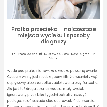
Pralka przecieka – najczęstsze
miejsca wycieku i sposoby
diagnozy
ProstoPodane
15 Czerwca, 2026
Dom I Ogród
Article
Woda pod pralką nie zawsze oznacza poważną awarię.
Czasem winny jest niedokręcony filtr, źle wsunięty wąż
odpływowy albo skarpetka zablokowana przy fartuchu.
Ale jest też druga strona medalu: mały wyciek
ignorowany przez kilka tygodni potrafi zniszczyć
podłogę, zalać sąsiada albo doprowadzić do zwarcia.
Dlatego najważniejsze nie jest od razu „rozebrać pralkę”,