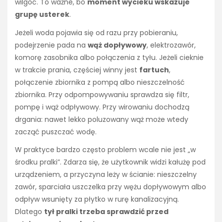
wilgoć. To ważne, bo
moment wycieku wskazuje
grupę usterek
.
Jeżeli woda pojawia się od razu przy pobieraniu,
podejrzenie pada na
wąż dopływowy
, elektrozawór,
komorę zasobnika albo połączenia z tyłu. Jeżeli cieknie
w trakcie prania, częściej winny jest
fartuch
,
połączenie zbiornika z pompą albo nieszczelność
zbiornika. Przy odpompowywaniu sprawdza się filtr,
pompę i wąż odpływowy. Przy wirowaniu dochodzą
drgania: nawet lekko poluzowany wąż może wtedy
zacząć puszczać wodę.
W praktyce bardzo często problem wcale nie jest „w
środku pralki”. Zdarza się, że użytkownik widzi kałużę pod
urządzeniem, a przyczyna leży w ścianie: nieszczelny
zawór, sparciała uszczelka przy wężu dopływowym albo
odpływ wsunięty za płytko w rurę kanalizacyjną.
Dlatego
tył pralki trzeba sprawdzić przed