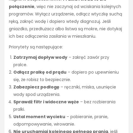
połączenie
, więc nie zaczynaj od wciskania kolejnych
programów. Wyłącz urządzenie, odłącz wtyczkę suchą
ręką, zakręć wodę i dopiero wtedy diagnozuj. Jeśli
gniazdko, przedłużacz albo listwa są mokre, nie dotykaj
ich bez odłączenia zasilania w mieszkaniu.
Priorytety są następujące:
Zatrzymaj dopływ wody
– zakręć zawór przy
pralce.
Odłącz pralkę od prądu
– dopiero po upewnieniu
się, że robisz to bezpiecznie.
Zabezpiecz podłogę
– ręczniki, miska, usunięcie
wody spod urządzenia.
Sprawdź filtr i widoczne węże
– bez rozbierania
pralki.
Ustal moment wycieku
– pobieranie, pranie,
odpompowywanie, wirowanie.
Nie uruchamiaj kolejnego pełnego prania
, jeśli