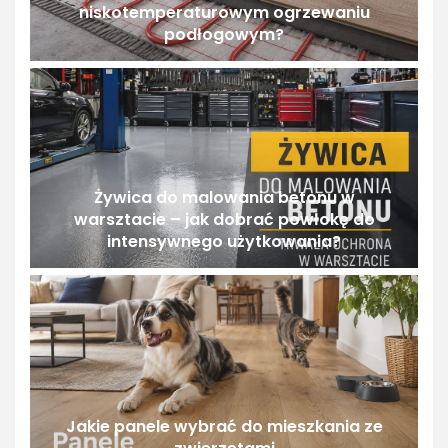
niskotemperaturowym ogrzewaniu
podłogowym?
Żywica do malowania betonu w
warsztacie – jak dobrać powłokę do
intensywnego użytkowania?
Jakie panele wybrać do mieszkania ze