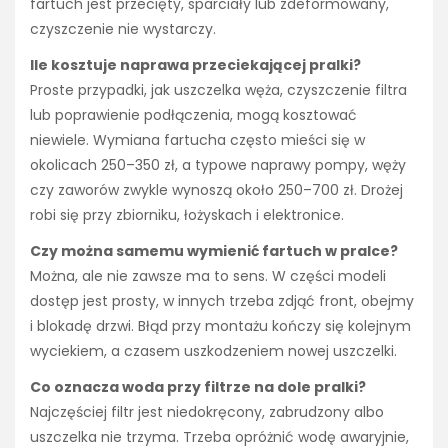
fartuch jest przecięty, sparciały lub zdeformowany,
czyszczenie nie wystarczy.
Ile kosztuje naprawa przeciekającej pralki?
Proste przypadki, jak uszczelka węża, czyszczenie filtra
lub poprawienie podłączenia, mogą kosztować
niewiele. Wymiana fartucha często mieści się w
okolicach 250–350 zł, a typowe naprawy pompy, węży
czy zaworów zwykle wynoszą około 250–700 zł. Drożej
robi się przy zbiorniku, łożyskach i elektronice.
Czy można samemu wymienić fartuch w pralce?
Można, ale nie zawsze ma to sens. W części modeli
dostęp jest prosty, w innych trzeba zdjąć front, obejmy
i blokadę drzwi. Błąd przy montażu kończy się kolejnym
wyciekiem, a czasem uszkodzeniem nowej uszczelki.
Co oznacza woda przy filtrze na dole pralki?
Najczęściej filtr jest niedokręcony, zabrudzony albo
uszczelka nie trzyma. Trzeba opróżnić wodę awaryjnie,