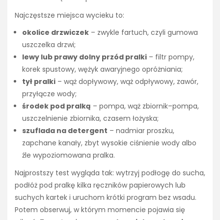
Najczęstsze miejsca wycieku to:
okolice drzwiczek
– zwykle fartuch, czyli gumowa
uszczelka drzwi;
lewy lub prawy dolny przód pralki
– filtr pompy,
korek spustowy, wężyk awaryjnego opróżniania;
tył pralki
– wąż dopływowy, wąż odpływowy, zawór,
przyłącze wody;
środek pod pralką
– pompa, wąż zbiornik–pompa,
uszczelnienie zbiornika, czasem łożyska;
szuflada na detergent
– nadmiar proszku,
zapchane kanały, zbyt wysokie ciśnienie wody albo
źle wypoziomowana pralka.
Najprostszy test wygląda tak: wytrzyj podłogę do sucha,
podłóż pod pralkę kilka ręczników papierowych lub
suchych kartek i uruchom krótki program bez wsadu.
Potem obserwuj, w którym momencie pojawia się