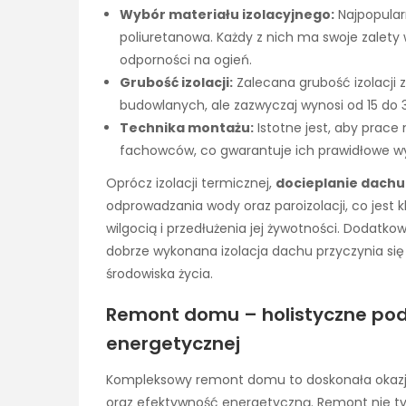
Wybór materiału izolacyjnego:
Najpopularn
poliuretanowa. Każdy z nich ma swoje zalety 
odporności na ogień.
Grubość izolacji:
Zalecana grubość izolacji z
budowlanych, ale zazwyczaj wynosi od 15 do 
Technika montażu:
Istotne jest, aby prac
fachowców, co gwarantuje ich prawidłowe w
Oprócz izolacji termicznej,
docieplanie dachu
odprowadzania wody oraz paroizolacji, co jest 
wilgocią i przedłużenia jej żywotności. Dodat
dobrze wykonana izolacja dachu przyczynia się
środowiska życia.
Remont domu – holistyczne pod
energetycznej
Kompleksowy remont domu to doskonała okazja
oraz efektywność energetyczną. Remont nie tyl