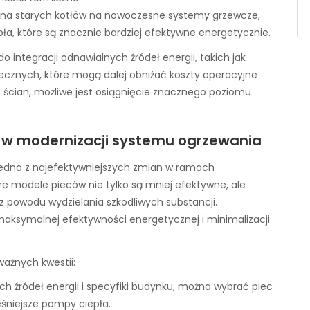
a starych kotłów na nowoczesne systemy grzewcze,
ła, które są znacznie bardziej efektywne energetycznie.
 integracji odnawialnych źródeł energii, takich jak
ecznych, które mogą dalej obniżać koszty operacyjne
i ścian, możliwe jest osiągnięcie znacznego poziomu
 w modernizacji systemu ogrzewania
edna z najefektywniejszych zmian w ramach
 modele pieców nie tylko są mniej efektywne, ale
z powodu wydzielania szkodliwych substancji.
aksymalnej efektywności energetycznej i minimalizacji
ważnych kwestii:
h źródeł energii i specyfiki budynku, można wybrać piec
śniejsze pompy ciepła.