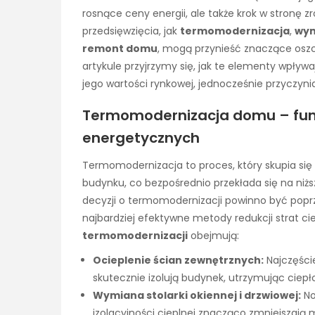
rosnące ceny energii, ale także krok w stronę 
przedsięwzięcia, jak
termomodernizacja
,
wym
remont domu
, mogą przynieść znaczące osz
artykule przyjrzymy się, jak te elementy wpływ
jego wartości rynkowej, jednocześnie przyczyni
Termomodernizacja domu – fu
energetycznych
Termomodernizacja to proces, który skupia si
budynku, co bezpośrednio przekłada się na niżs
decyzji o termomodernizacji powinno być pop
najbardziej efektywne metody redukcji strat c
termomodernizacji
obejmują:
Ocieplenie ścian zewnętrznych:
Najczęście
skutecznie izolują budynek, utrzymując ciepł
Wymiana stolarki okiennej i drzwiowej:
No
izolacyjności cieplnej znacząco zmniejszają 