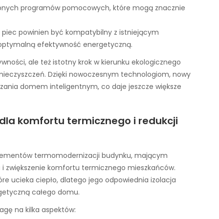
ępnych programów pomocowych, które mogą znacznie
piec powinien być kompatybilny z istniejącym
optymalną efektywność energetyczną.
ywności, ale też istotny krok w kierunku ekologicznego
 zanieczyszczeń. Dzięki nowoczesnym technologiom, nowy
ania domem inteligentnym, co daje jeszcze większe
dla komfortu termicznego i redukcji
 elementów termomodernizacji budynku, mającym
a i zwiększenie komfortu termicznego mieszkańców.
re ucieka ciepło, dlatego jego odpowiednia izolacja
getyczną całego domu.
gę na kilka aspektów: