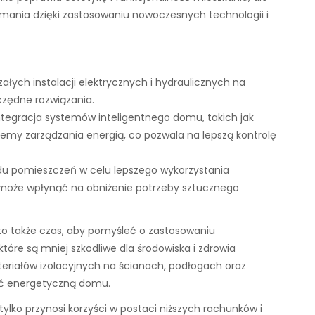
zymania dzięki zastosowaniu nowoczesnych technologii i
łych instalacji elektrycznych i hydraulicznych na
czędne rozwiązania.
tegracja systemów inteligentnego domu, takich jak
emy zarządzania energią, co pozwala na lepszą kontrolę
u pomieszczeń w celu lepszego wykorzystania
eż może wpłynąć na obniżenie potrzeby sztucznego
o także czas, aby pomyśleć o zastosowaniu
tóre są mniej szkodliwe dla środowiska i zdrowia
riałów izolacyjnych na ścianach, podłogach oraz
ść energetyczną domu.
ko przynosi korzyści w postaci niższych rachunków i