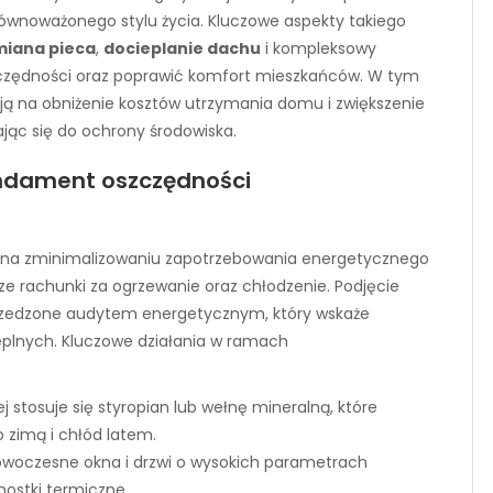
zrównoważonego stylu życia. Kluczowe aspekty takiego
iana pieca
,
docieplanie dachu
i kompleksowy
czędności oraz poprawić komfort mieszkańców. W tym
ają na obniżenie kosztów utrzymania domu i zwiększenie
ając się do ochrony środowiska.
ndament oszczędności
ę na zminimalizowaniu zapotrzebowania energetycznego
ze rachunki za ogrzewanie oraz chłodzenie. Podjęcie
rzedzone audytem energetycznym, który wskaże
ieplnych. Kluczowe działania w ramach
j stosuje się styropian lub wełnę mineralną, które
o zimą i chłód latem.
woczesne okna i drzwi o wysokich parametrach
mostki termiczne.