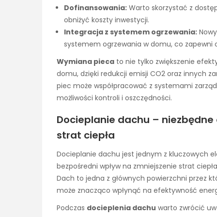
Dofinansowania:
Warto skorzystać z dost
obniżyć koszty inwestycji.
Integracja z systemem ogrzewania:
Nowy 
systemem ogrzewania w domu, co zapewni 
Wymiana pieca
to nie tylko zwiększenie efekt
domu, dzięki redukcji emisji CO2 oraz innych
piec może współpracować z systemami zarządz
możliwości kontroli i oszczędności.
Docieplanie dachu – niezbędne 
strat ciepła
Docieplanie dachu jest jednym z kluczowych
bezpośredni wpływ na zmniejszenie strat ciepł
Dach to jedna z głównych powierzchni przez któ
może znacząco wpłynąć na efektywność ener
Podczas
docieplenia dachu
warto zwrócić uwa