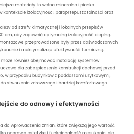
iejsze materiały to wełna mineralna i pianka
w kontekście izolacyjności, paroprzepuszczalności oraz
ależy od strefy klimatycznej i lokalnych przepisów
30 cm, aby zapewnić optymalną izolacyjność cieplną.
e montażowe przeprowadzone były przez doświadczonych
ykonanie i maksymalizuje efektywność termiczną.
może również obejmować instalację systemów
kluczowe dla zabezpieczenia konstrukcji dachowej przed
kowo, w przypadku budynków z poddaszami użytkowymi,
 do stworzenia zdrowszego i bardziej komfortowego
ejście do odnowy i efektywności
 do wprowadzenia zmian, które zwiększą jego wartość
ko poprawia estetykę i funkcjonalność mieszkania, ale