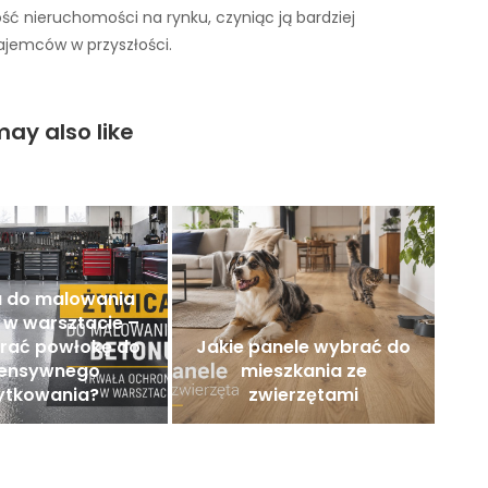
ść nieruchomości na rynku, czyniąc ją bardziej
ajemców w przyszłości.
ay also like
a do malowania
 w warsztacie –
brać powłokę do
Jakie panele wybrać do
tensywnego
mieszkania ze
ytkowania?
zwierzętami