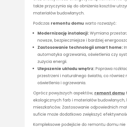
także przyczynia się do obniżenia kosztów utr
materiałów budowlanych.
Podczas
remontu domu
warto rozważyć:
Modernizację instalacji:
Wymiana przestarza
nowsze, bezpieczniejsze i bardziej energoosz
Zastosowanie technologii smart home:
In
automatyka ogrzewania, oświetlenia czy syst
zużycia energii.
Ulepszenie układu wnętrz:
Poprawa rozkład
przestrzeni i naturalnego światła, co równi
oświetlenia i ogrzewania.
Oprócz powyższych aspektów,
remont domu
t
ekologicznych farb i materiałów budowlanych, k
mieszkańców. Zastosowanie odpowiednich mate
suficie może dodatkowo zwiększyć efektywno
Kompleksowe podejście do remontu domu nie tyl