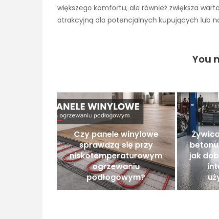
większego komfortu, ale również zwiększa warto
atrakcyjną dla potencjalnych kupujących lub n
You m
Czy panele winylowe
Żywic
sprawdzą się przy
betonu
niskotemperaturowym
jak do
ogrzewaniu
in
podłogowym?
uż