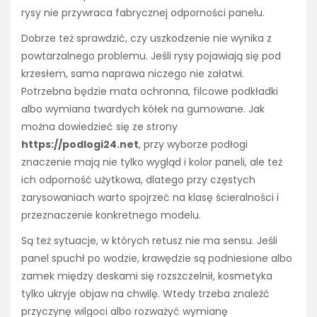
rysy nie przywraca fabrycznej odporności panelu.
Dobrze też sprawdzić, czy uszkodzenie nie wynika z
powtarzalnego problemu. Jeśli rysy pojawiają się pod
krzesłem, sama naprawa niczego nie załatwi.
Potrzebna będzie mata ochronna, filcowe podkładki
albo wymiana twardych kółek na gumowane. Jak
można dowiedzieć się ze strony
https://podlogi24.net
, przy wyborze podłogi
znaczenie mają nie tylko wygląd i kolor paneli, ale też
ich odporność użytkowa, dlatego przy częstych
zarysowaniach warto spojrzeć na klasę ścieralności i
przeznaczenie konkretnego modelu.
Są też sytuacje, w których retusz nie ma sensu. Jeśli
panel spuchł po wodzie, krawędzie są podniesione albo
zamek między deskami się rozszczelnił, kosmetyka
tylko ukryje objaw na chwilę. Wtedy trzeba znaleźć
przyczynę wilgoci albo rozważyć wymianę