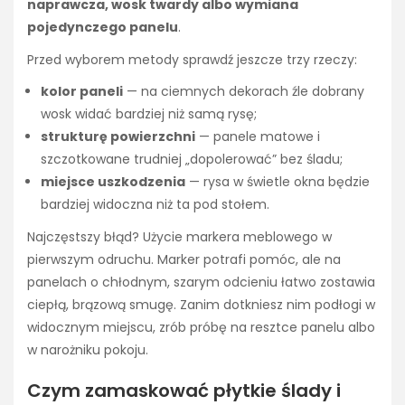
naprawcza, wosk twardy albo wymiana
pojedynczego panelu
.
Przed wyborem metody sprawdź jeszcze trzy rzeczy:
kolor paneli
— na ciemnych dekorach źle dobrany
wosk widać bardziej niż samą rysę;
strukturę powierzchni
— panele matowe i
szczotkowane trudniej „dopolerować” bez śladu;
miejsce uszkodzenia
— rysa w świetle okna będzie
bardziej widoczna niż ta pod stołem.
Najczęstszy błąd? Użycie markera meblowego w
pierwszym odruchu. Marker potrafi pomóc, ale na
panelach o chłodnym, szarym odcieniu łatwo zostawia
ciepłą, brązową smugę. Zanim dotkniesz nim podłogi w
widocznym miejscu, zrób próbę na resztce panelu albo
w narożniku pokoju.
Czym zamaskować płytkie ślady i