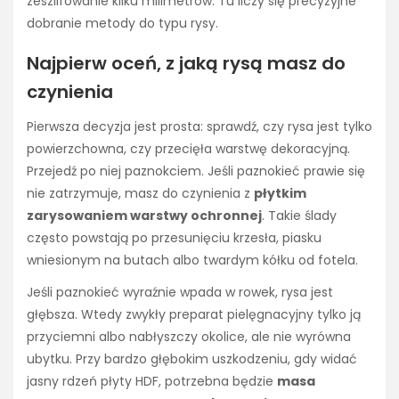
zeszlifowanie kilku milimetrów. Tu liczy się precyzyjne
dobranie metody do typu rysy.
Najpierw oceń, z jaką rysą masz do
czynienia
Pierwsza decyzja jest prosta: sprawdź, czy rysa jest tylko
powierzchowna, czy przecięła warstwę dekoracyjną.
Przejedź po niej paznokciem. Jeśli paznokieć prawie się
nie zatrzymuje, masz do czynienia z
płytkim
zarysowaniem warstwy ochronnej
. Takie ślady
często powstają po przesunięciu krzesła, piasku
wniesionym na butach albo twardym kółku od fotela.
Jeśli paznokieć wyraźnie wpada w rowek, rysa jest
głębsza. Wtedy zwykły preparat pielęgnacyjny tylko ją
przyciemni albo nabłyszczy okolice, ale nie wyrówna
ubytku. Przy bardzo głębokim uszkodzeniu, gdy widać
jasny rdzeń płyty HDF, potrzebna będzie
masa