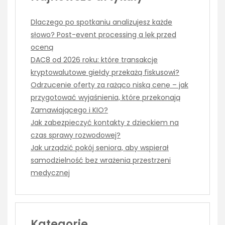
Dlaczego po spotkaniu analizujesz każde
słowo? Post-event processing a lęk przed
oceną
DAC8 od 2026 roku: które transakcje
kryptowalutowe giełdy przekażą fiskusowi?
Odrzucenie oferty za rażąco niską cenę – jak
przygotować wyjaśnienia, które przekonają
Zamawiającego i KIO?
Jak zabezpieczyć kontakty z dzieckiem na
czas sprawy rozwodowej?
Jak urządzić pokój seniora, aby wspierał
samodzielność bez wrażenia przestrzeni
medycznej
Kategorie