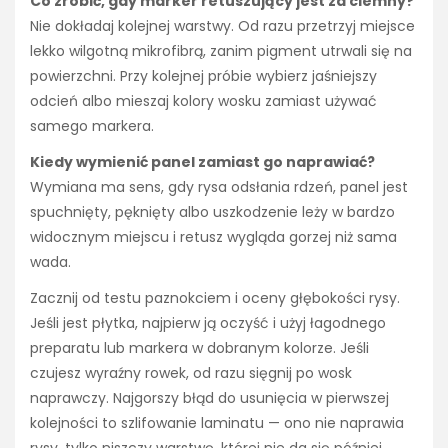
Co zrobić, gdy marker retuszujący jest za ciemny?
Nie dokładaj kolejnej warstwy. Od razu przetrzyj miejsce
lekko wilgotną mikrofibrą, zanim pigment utrwali się na
powierzchni. Przy kolejnej próbie wybierz jaśniejszy
odcień albo mieszaj kolory wosku zamiast używać
samego markera.
Kiedy wymienić panel zamiast go naprawiać?
Wymiana ma sens, gdy rysa odsłania rdzeń, panel jest
spuchnięty, pęknięty albo uszkodzenie leży w bardzo
widocznym miejscu i retusz wygląda gorzej niż sama
wada.
Zacznij od testu paznokciem i oceny głębokości rysy.
Jeśli jest płytka, najpierw ją oczyść i użyj łagodnego
preparatu lub markera w dobranym kolorze. Jeśli
czujesz wyraźny rowek, od razu sięgnij po wosk
naprawczy. Najgorszy błąd do usunięcia w pierwszej
kolejności to szlifowanie laminatu — ono nie naprawia