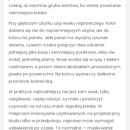
czekaj, aż zaschnie gruba warstwa, bo wtedy powstanie
ciemniejsza kreska.
Przy głębszym ubytku użyj wosku naprawczego. Kolor
dobiera się nie do najciemniejszych słojów, ale do
koloru tła panelu. Jeśli panel ma wyraźny rysunek
drewna, czasem trzeba połączyć dwa odcienie:
jaśniejszy jako bazę i ciemniejszy punktowo, żeby nie
zrobić jednolitej plamy. Wosk wciska się w rysę z lekkim
nadmiarem, a potem zbiera skrobakiem prowadzonym
płasko po powierzchni. Na końcu wystarczy delikatne
przetarcie ściereczką.
W praktyce najtrudniejszy nie jest sam wosk, tylko
cierpliwość. Lepiej nałożyć za mało i powtórzyć
czynność niż od razu zrobić wypukłą kreskę. W
miejscach intensywnie użytkowanych, na przykład przy
biurku albo w przedpokoju, naprawa może wymagać
odświeżenia po czasie. To normalne — maskowanie