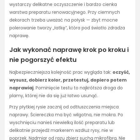
wystarczy delikatne oczyszczenie i bardzo cienka
warstwa preparatu renowacyjnego. Przy ciemnych
dekorach trzeba uważać na połysk — zbyt mocne
polerowanie tworzy „łatkę”, która pod światło zdradza
naprawę.
Jak wykonać naprawę krok po kroku i
nie pogorszyć efektu
Najbezpieczniejsza kolejność prac wygląda tak:
oczyść,
wysusz, dobierz kolor, przetestuj, dopiero potem
naprawiaj
. Pominięcie testu to najkrótsza droga do
plamy, której nie da się już łatwo usunąć.
Przy płytkiej rysie zacznij od odtłuszczenia miejsca
naprawy. Ściereczka ma być wilgotna, nie mokra. Po
wyschnięciu nanieś niewielką ilość preparatu lub
delikatnie przejedź markerem wzdłuż rysy, nie w
poprzek. Nadmiar od razu zbierz suchą mikrofibrą. Nie