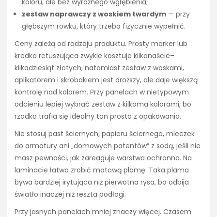
koloru, ale bez wyraźnego wgłębienia;
zestaw naprawczy z woskiem twardym
— przy
głębszym rowku, który trzeba fizycznie wypełnić.
Ceny zależą od rodzaju produktu. Prosty marker lub
kredka retuszująca zwykle kosztuje kilkanaście–
kilkadziesiąt złotych, natomiast zestaw z woskami,
aplikatorem i skrobakiem jest droższy, ale daje większą
kontrolę nad kolorem. Przy panelach w nietypowym
odcieniu lepiej wybrać zestaw z kilkoma kolorami, bo
rzadko trafia się idealny ton prosto z opakowania.
Nie stosuj past ściernych, papieru ściernego, mleczek
do armatury ani „domowych patentów” z sodą, jeśli nie
masz pewności, jak zareaguje warstwa ochronna. Na
laminacie łatwo zrobić matową plamę. Taka plama
bywa bardziej irytująca niż pierwotna rysa, bo odbija
światło inaczej niż reszta podłogi.
Przy jasnych panelach mniej znaczy więcej. Czasem