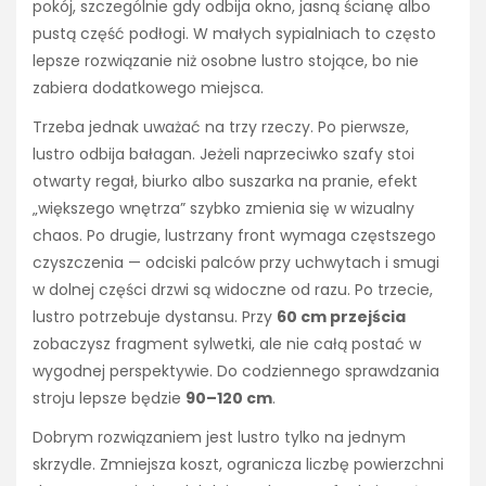
pokój, szczególnie gdy odbija okno, jasną ścianę albo
pustą część podłogi. W małych sypialniach to często
lepsze rozwiązanie niż osobne lustro stojące, bo nie
zabiera dodatkowego miejsca.
Trzeba jednak uważać na trzy rzeczy. Po pierwsze,
lustro odbija bałagan. Jeżeli naprzeciwko szafy stoi
otwarty regał, biurko albo suszarka na pranie, efekt
„większego wnętrza” szybko zmienia się w wizualny
chaos. Po drugie, lustrzany front wymaga częstszego
czyszczenia — odciski palców przy uchwytach i smugi
w dolnej części drzwi są widoczne od razu. Po trzecie,
lustro potrzebuje dystansu. Przy
60 cm przejścia
zobaczysz fragment sylwetki, ale nie całą postać w
wygodnej perspektywie. Do codziennego sprawdzania
stroju lepsze będzie
90–120 cm
.
Dobrym rozwiązaniem jest lustro tylko na jednym
skrzydle. Zmniejsza koszt, ogranicza liczbę powierzchni