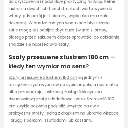
do czyszczenia i nadal daje praktyczną funkcję. Pełne
lustro na dwóch lub trzech frontach warto wybierać
wtedy, gdy pokój jest ciemny, wąski albo ma mało
dekoracji. W bardzo małych wnętrzach błyszczące
tafle mogą też odbijać zbyt dużo światła z lampy,
dlatego przed zakupem dobrze sprawdzić, co dokładnie
znajdzie się naprzeciwko szafy.
Szafy przesuwne z lustrem 180 cm
—
kiedy ten wymiar ma sens?
Szafy przesuwne z lustrem 180 cm
są jednym z
rozsądniejszych wyborów do sypialni, pokoju nastolatka
albo przedpokoju, jeśli mają zastąpić klasyczną
dwudrzwiową szafę i dodatkowe lustro. Szerokość 180
cm zwykle pozwala podzielić wnętrze na dwie
praktyczne strefy: jedną z drążkiem na ubrania wiszące
i drugą z półkami, szufladami lub koszami.