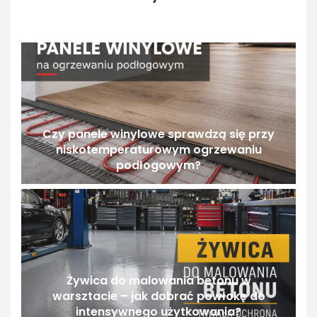
Czy panele winylowe sprawdzą się przy
niskotemperaturowym ogrzewaniu
podłogowym?
Żywica do malowania betonu w
warsztacie – jak dobrać powłokę do
intensywnego użytkowania?