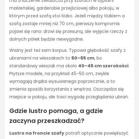
ma znaczenie zwłaszcza przy szafach w sypialni
małżeńskiej, garderobie przejściowej albo pokoju, w
którym przed szafą stoi łóżko. Jeżeli między łóżkiem a
szafą zostaje mniej niż 70 cm, pierwszy kompromis
pojawi się rano: drzwi się przesuną, ale wyjęcie rzeczy z
dolnych półek będzie niewygodne.
Ważny jest też sam korpus. Typowa głębokość szafy z
ubraniami na wieszakach to
60–65 cm
, bo
standardowy wieszak ma około
40–45 cm szerokości
.
Płytsze modele, na przykład 45–50 cm, zwykle
wymagają drążka wysuwanego poprzecznie, a to
zmienia sposób korzystania z wnętrza. Oszczędza się
miejsce w pokoju, ale traci wygodę przeglądania ubrań.
Gdzie lustro pomaga, a gdzie
zaczyna przeszkadzać?
Lustro na froncie szafy
potrafi optycznie powiększyć