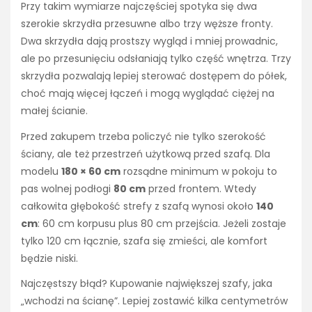
Przy takim wymiarze najczęściej spotyka się dwa
szerokie skrzydła przesuwne albo trzy węższe fronty.
Dwa skrzydła dają prostszy wygląd i mniej prowadnic,
ale po przesunięciu odsłaniają tylko część wnętrza. Trzy
skrzydła pozwalają lepiej sterować dostępem do półek,
choć mają więcej łączeń i mogą wyglądać ciężej na
małej ścianie.
Przed zakupem trzeba policzyć nie tylko szerokość
ściany, ale też przestrzeń użytkową przed szafą. Dla
modelu
180 × 60 cm
rozsądne minimum w pokoju to
pas wolnej podłogi
80 cm
przed frontem. Wtedy
całkowita głębokość strefy z szafą wynosi około
140
cm
: 60 cm korpusu plus 80 cm przejścia. Jeżeli zostaje
tylko 120 cm łącznie, szafa się zmieści, ale komfort
będzie niski.
Najczęstszy błąd? Kupowanie największej szafy, jaka
„wchodzi na ścianę”. Lepiej zostawić kilka centymetrów