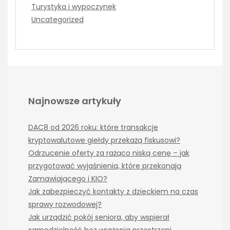
Turystyka i wypoczynek
Uncategorized
Najnowsze artykuły
DAC8 od 2026 roku: które transakcje
kryptowalutowe giełdy przekażą fiskusowi?
Odrzucenie oferty za rażąco niską cenę – jak
przygotować wyjaśnienia, które przekonają
Zamawiającego i KIO?
Jak zabezpieczyć kontakty z dzieckiem na czas
sprawy rozwodowej?
Jak urządzić pokój seniora, aby wspierał
samodzielność bez wrażenia przestrzeni