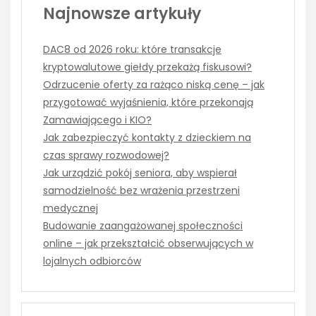
Najnowsze artykuły
DAC8 od 2026 roku: które transakcje
kryptowalutowe giełdy przekażą fiskusowi?
Odrzucenie oferty za rażąco niską cenę – jak
przygotować wyjaśnienia, które przekonają
Zamawiającego i KIO?
Jak zabezpieczyć kontakty z dzieckiem na
czas sprawy rozwodowej?
Jak urządzić pokój seniora, aby wspierał
samodzielność bez wrażenia przestrzeni
medycznej
Budowanie zaangażowanej społeczności
online – jak przekształcić obserwujących w
lojalnych odbiorców